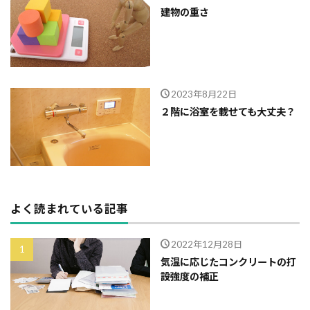
建物の重さ
外断熱
夜逃げ
失敗
契約
地耐力
対処方法
局地災害
小窓
小屋裏換気
小屋裏
小口平タイル
対策
容易さ
契約の仕方
室内犬
実験
2023年8月22日
宅地建物取引業法
契約自由の原則
契約約款
２階に浴室を載せても大丈夫？
契約形態
地鎮祭
地盤調査書
住宅情報誌
光・視環境
参考プラン
劣化の低減
冠水
内部結露
公示地価
免許回数
備蓄
台風
倒産
価格設定
価格比較
よく読まれている記事
価格の裏側
価格
住宅業界
取得
名称
地盤調査
在来工法
地盤補強
2022年12月28日
地盤液状化
地盤保証
地盤
地価
気温に応じたコンクリートの打
設強度の補正
地下室
圧縮強度試験
品確法
土砂崩れ
土地
営業気質
営業マン
品質管理