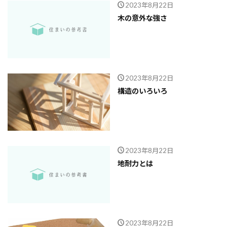
2023年8月22日
ガルバニューム鋼板
オープンハウス
木の意外な強さ
コンストラクション・マネジメント方式
インフラ
アンカーボルト
アスファルトルーフィング
RC造
Ｌ型よう壁
CM方式
コンクリート
ご祝儀
ブリックタイル
ねじ山
2023年8月22日
構造のいろいろ
フリープラン
フラット35S
ヒートショック
バリアフリー
ハザードマップ
ハウスメーカー
トラブル
サイディング
チェックポイント
タイル
シュミットハンマー試験
ジャンカ
2023年8月22日
シックハウス
サッシ
住宅基礎
地耐力とは
住宅性能表示制度
屋根断熱
失敗しない
地震
地震保険
基準地価
基礎
基礎の決め方
基礎強度
壁材
壁紙
2023年8月22日
外壁材
外壁通気工法
外壁防水シート