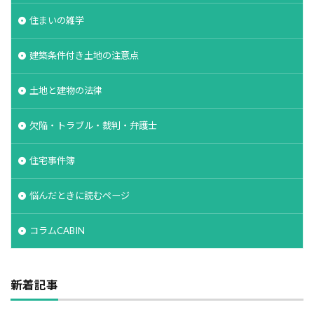
空気環境
石積みよう壁
屋根通気
屋根材
住まいの雑学
２Ｘ４工法
レイタンス処理
べた基礎
建築条件付き土地の注意点
ボーダークロス
ボーダータイル
ポイント
ポスティング広告
マイホーム
モザイクタイル
土地と建物の法律
モデルハウス
モルタル
よう壁
欠陥・トラブル・裁判・弁護士
ライフステージ
ライフライン
リフォーム
ルール
ローコスト
プレハブ工法
介護
住宅事件簿
住宅営業マン
住宅会社
住宅
仲介業者
悩んだときに読むページ
仮設住宅
仕様書
二丁掛けタイル
ログハウス
不動産業者
不動産広告
コラムCABIN
不動産取引
不利
不具合
上棟式
フローリング
フレーミング
住宅寿命
新着記事
かし保険
コミュニケーション
コスト
コールドジョイント
クロス
クラック