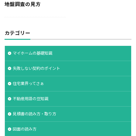
地盤調査の見方
決め方
江戸時代
水害
水セメント比
比較
施主支給
支払条件
火災保険
年間施工棟数
建物
建売業界
建売
カテゴリー
建て替え時期
延長かし保険
広告
布基礎
建物価格
工法
工期
工務店
マイホームの基礎知識
工事途中
工事期間
工事契約書
建物の重さ
建物寿命
支払い方法
失敗しない契約のポイント
強度単位
換気扇
換気
折り込みチラシ
住宅業界ってさぁ
打設強度
手数料
戸建て住宅
強度
建築主
引き戸
建設
建築確認
不動産用語の豆知識
建築条件付き宅地
建築家
建築士
火災
見積書の読み方・取り方
災害
屋根裏
違法広告
解説
設計
設計強度
設計期間
評価
豆知識
図面の読み方
賃貸
購入
路線価
軟弱地盤