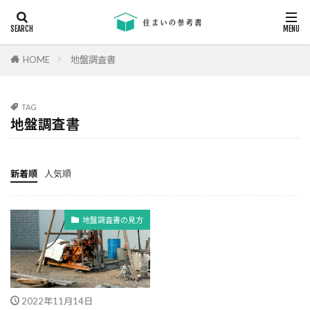
キーワード
断熱
エアコン
省エネ
コンクリート
耐震等級
HOME
地盤調査書
カテゴリー
TAG
地盤調査書
タグ
24時間換気
機械換気
日射し
更新
新着順
人気順
有利
木材
木造住宅
材料
柱状改良杭
柱状改良杭m
格差
業界団体
地盤調査書の見方
業者
業者の特徴
業者選び
構造用合板
欠陥
断熱
津波
漏水
温熱環境
深基礎
液状化対策
液状化ハザードマップ
2022年11月14日
液状化
注文住宅
欠陥工事
法律