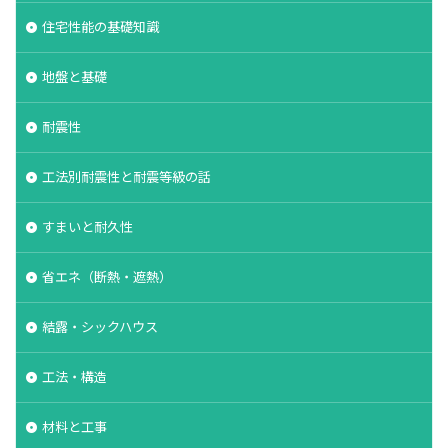
軸組工法
逆べた基礎
通気工法
造成地
住宅性能の基礎知識
適正工期
規格
防水
音環境
地盤と基礎
青田売り
雨水
雨戸
防犯
防湿シート
鋼管杭
選び方
耐震性
鉄筋コンクリート造
重量鉄骨造
重要事項説明
工法別耐震性と耐震等級の話
重力式よう壁
選別
選ぶ
解約
見積書
無垢
現場監督
異常気象
すまいと耐久性
申請
用語
瑕疵担保保険
瑕疵保険
省エネ（断熱・遮熱）
現場見学会
現場
目安
独占禁止法
特異性
特殊性
特殊基礎
特徴
結露・シックハウス
熱交換器
登記
相場
見方
耐久性
表層改良
自沈層
自己破産
耐震性
工法・構造
耐震
耐力壁
維持管理
省エネルギー
材料と工事
結露対策
結露
第三種換気
第一種換気