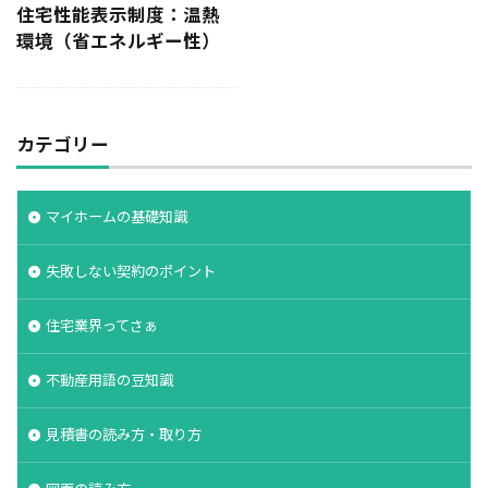
住宅性能表示制度：温熱
決め方
江戸時代
水害
水セメント比
環境（省エネルギー性）
比較
施主支給
支払条件
火災保険
年間施工棟数
建物
建売業界
建売
建て替え時期
延長かし保険
広告
布基礎
カテゴリー
建物価格
工法
工期
工務店
工事途中
工事期間
工事契約書
マイホームの基礎知識
建物の重さ
建物寿命
支払い方法
強度単位
換気扇
換気
折り込みチラシ
失敗しない契約のポイント
打設強度
手数料
戸建て住宅
強度
住宅業界ってさぁ
建築主
引き戸
建設
建築確認
建築条件付き宅地
建築家
建築士
火災
不動産用語の豆知識
災害
屋根裏
違法広告
解説
設計
見積書の読み方・取り方
設計強度
設計期間
評価
豆知識
賃貸
購入
路線価
軟弱地盤