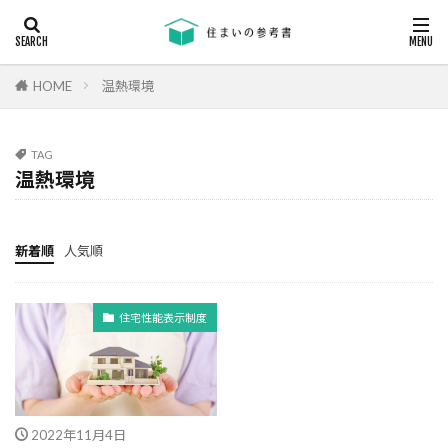
キーワード
断熱
エアコン
省エネ
コンクリート
耐震等級
HOME
温熱環境
カテゴリー
TAG
温熱環境
タグ
24時間換気
機械換気
日射し
更新
新着順
人気順
有利
木材
木造住宅
材料
柱状改良杭
柱状改良杭m
格差
業界団体
住宅性能表示制度
業者
業者の特徴
業者選び
構造用合板
欠陥
断熱
津波
漏水
温熱環境
深基礎
液状化対策
液状化ハザードマップ
2022年11月4日
液状化
注文住宅
欠陥工事
法律