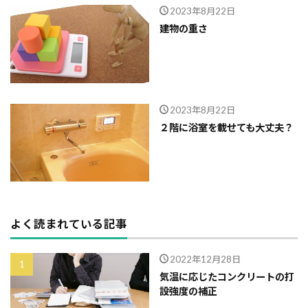
2023年8月22日
外断熱
夜逃げ
失敗
契約
地耐力
建物の重さ
対処方法
局地災害
小窓
小屋裏換気
小屋裏
小口平タイル
対策
容易さ
契約の仕方
室内犬
実験
宅地建物取引業法
契約自由の原則
契約約款
2023年8月22日
２階に浴室を載せても大丈夫？
契約形態
地鎮祭
地盤調査書
住宅情報誌
光・視環境
参考プラン
劣化の低減
冠水
内部結露
公示地価
免許回数
備蓄
台風
倒産
価格設定
価格比較
価格の裏側
価格
住宅業界
取得
よく読まれている記事
名称
地盤調査
在来工法
地盤補強
地盤液状化
地盤保証
地盤
地価
2022年12月28日
気温に応じたコンクリートの打
地下室
圧縮強度試験
品確法
土砂崩れ
設強度の補正
土地
営業気質
営業マン
品質管理