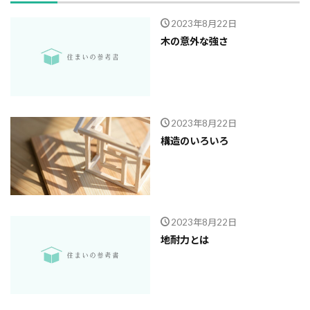
ガルバニューム鋼板
オープンハウス
2023年8月22日
コンストラクション・マネジメント方式
インフラ
木の意外な強さ
アンカーボルト
アスファルトルーフィング
RC造
Ｌ型よう壁
CM方式
コンクリート
ご祝儀
ブリックタイル
ねじ山
2023年8月22日
フリープラン
フラット35S
ヒートショック
構造のいろいろ
バリアフリー
ハザードマップ
ハウスメーカー
トラブル
サイディング
チェックポイント
タイル
シュミットハンマー試験
ジャンカ
シックハウス
サッシ
住宅基礎
2023年8月22日
住宅性能表示制度
屋根断熱
失敗しない
地耐力とは
地震
地震保険
基準地価
基礎
基礎の決め方
基礎強度
壁材
壁紙
外壁材
外壁通気工法
外壁防水シート