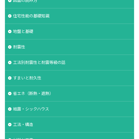
図面の読み方
軸組工法
逆べた基礎
通気工法
造成地
住宅性能の基礎知識
適正工期
規格
防水
音環境
青田売り
雨水
雨戸
防犯
地盤と基礎
防湿シート
鋼管杭
選び方
耐震性
鉄筋コンクリート造
重量鉄骨造
重要事項説明
重力式よう壁
選別
選ぶ
解約
工法別耐震性と耐震等級の話
見積書
無垢
現場監督
異常気象
申請
用語
瑕疵担保保険
瑕疵保険
すまいと耐久性
現場見学会
現場
目安
独占禁止法
省エネ（断熱・遮熱）
特異性
特殊性
特殊基礎
特徴
熱交換器
登記
相場
見方
耐久性
結露・シックハウス
表層改良
自沈層
自己破産
耐震性
工法・構造
耐震
耐力壁
維持管理
省エネルギー
結露対策
結露
第三種換気
第一種換気