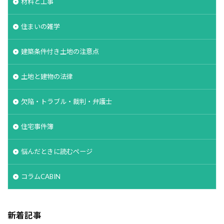
材料と工事
空気環境
石積みよう壁
屋根通気
屋根材
住まいの雑学
２Ｘ４工法
レイタンス処理
べた基礎
ボーダークロス
ボーダータイル
ポイント
建築条件付き土地の注意点
ポスティング広告
マイホーム
モザイクタイル
モデルハウス
モルタル
よう壁
土地と建物の法律
ライフステージ
ライフライン
リフォーム
欠陥・トラブル・裁判・弁護士
ルール
ローコスト
プレハブ工法
介護
住宅営業マン
住宅会社
住宅
仲介業者
住宅事件簿
仮設住宅
仕様書
二丁掛けタイル
悩んだときに読むページ
ログハウス
不動産業者
不動産広告
不動産取引
不利
不具合
上棟式
コラムCABIN
フローリング
フレーミング
住宅寿命
かし保険
コミュニケーション
コスト
新着記事
コールドジョイント
クロス
クラック