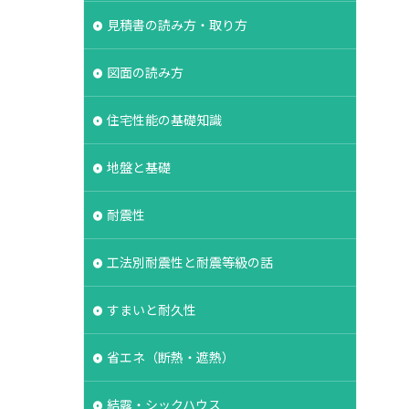
湿シート
鋼管杭
見積書の読み方・取り方
選ぶ
解約
図面の読み方
保険
現場見学会
登記
相場
住宅性能の基礎知識
維持管理
みよう壁
地盤と基礎
ボーダータイル
耐震性
ルタル
よう壁
法
介護
工法別耐震性と耐震等級の話
イル
ログハウス
グ
フレーミング
すまいと耐久性
ス
クラック
ラ
省エネ（断熱・遮熱）
ンクリート
結露・シックハウス
ク
バリアフリー