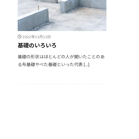
適正工期
規
選び方
鉄筋
見積書
無垢
現場
目安
2022年11月11日
基礎のいろいろ
見方
耐久性
省エネルギー
基礎の形状はほとんどの人が聞いたことのあ
屋根通気
屋
る布基礎やべた基礎といった代表 […]
ポイント
ポ
ライフステージ
住宅営業マン
不動産業者
住宅寿命
か
ガルバニューム鋼
アンカーボルト
ご祝儀
ブリ