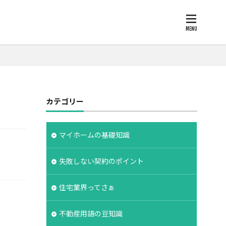
柱状改良杭
カテゴリー
欠陥
断熱
化
注文住宅
支給
支払条件
マイホームの基礎知識
保険
広告
失敗しない契約のポイント
約書
建物の重さ
度
手数料
住宅業界ってさぁ
建築家
設計期間
評価
不動産用語の豆知識
工法
造成地