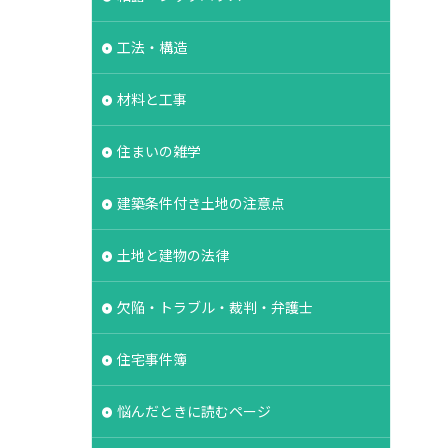
タイル
工法・構造
能表示制度
基礎強度
材料と工事
失敗
契約
対策
容易さ
住まいの雑学
契約形態
建築条件付き土地の注意点
冠水
内部結露
裏側
価格
土地と建物の法律
地盤保証
地盤
業マン
品質管理
欠陥・トラブル・裁判・弁護士
住宅事件簿
悩んだときに読むページ