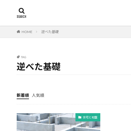
断熱
エアコン
カテゴリー
HOME
逆べた基礎
タグ
24時間換気
TAG
柱状改良杭m
逆べた基礎
津波
漏水
欠陥工事
法
火災保険
年
布基礎
建物
新着順
人気順
建物寿命
支
戸建て住宅
住宅と地盤
建築士
火災
豆知識
賃貸