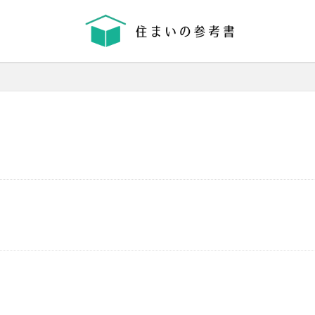
省エネ
コンクリート
耐震等級
機械換気
日射し
更新
有利
木材
木造住宅
材料
格差
業界団体
業者
業者の特徴
業者選び
構造用合板
温熱環境
深基礎
液状化対策
液状化ハザードマップ
液状
律
決め方
江戸時代
水害
水セメント比
比較
施主
間施工棟数
建物
建売業界
建売
建て替え時期
延長かし
価格
工法
工期
工務店
工事途中
工事期間
工事契
払い方法
強度単位
換気扇
換気
折り込みチラシ
打設強
強度
建築主
引き戸
建設
建築確認
建築条件付き宅地
災害
屋根裏
違法広告
解説
設計
設計強度
購入
路線価
軟弱地盤
軸組工法
逆べた基礎
通気