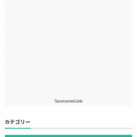
外断熱
夜逃げ
失敗
契約
地耐力
対処方法
局地災害
小窓
小屋裏換気
小屋裏
小口平タイル
対策
容易さ
契約の仕方
室内犬
実験
宅地建物取引業法
契約自由の原則
契約約款
契約形態
地鎮祭
地盤調査書
住宅情報誌
光・視環境
参考プラン
劣化の低減
冠水
内部結露
公示地価
免許回数
備蓄
台風
倒産
価格設定
価格比較
価格の裏側
価格
住宅業界
取得
Sponsored Link
名称
地盤調査
在来工法
地盤補強
地盤液状化
地盤保証
地盤
地価
カテゴリー
地下室
圧縮強度試験
品確法
土砂崩れ
土地
営業気質
営業マン
品質管理