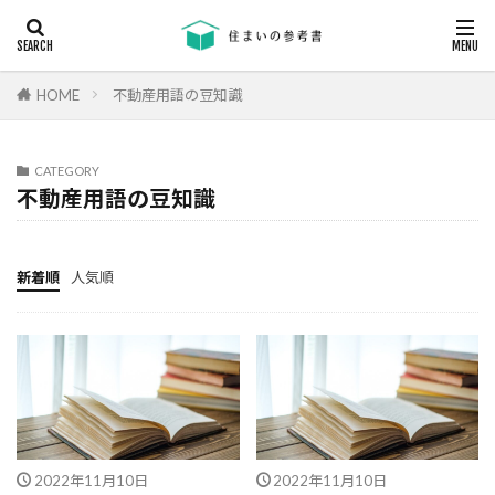
キーワード
断熱
エアコン
省エネ
コンクリート
耐震等級
HOME
不動産用語の豆知識
カテゴリー
CATEGORY
不動産用語の豆知識
タグ
24時間換気
機械換気
日射し
更新
新着順
人気順
有利
木材
木造住宅
材料
柱状改良杭
柱状改良杭m
格差
業界団体
業者
業者の特徴
業者選び
構造用合板
欠陥
断熱
津波
漏水
温熱環境
深基礎
液状化対策
液状化ハザードマップ
2022年11月10日
2022年11月10日
液状化
注文住宅
欠陥工事
法律