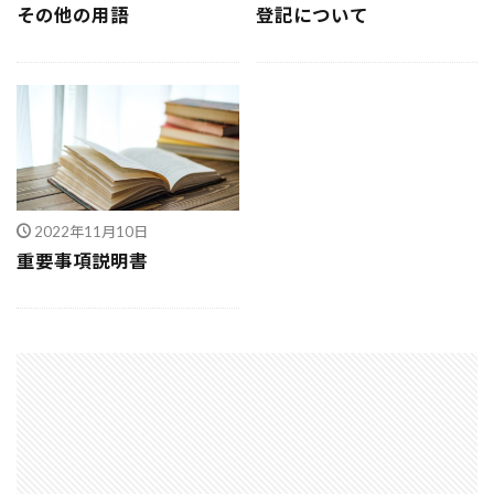
その他の用語
登記について
決め方
江戸時代
水害
水セメント比
比較
施主支給
支払条件
火災保険
年間施工棟数
建物
建売業界
建売
建て替え時期
延長かし保険
広告
布基礎
建物価格
工法
工期
工務店
工事途中
工事期間
工事契約書
2022年11月10日
建物の重さ
建物寿命
支払い方法
重要事項説明書
強度単位
換気扇
換気
折り込みチラシ
打設強度
手数料
戸建て住宅
強度
建築主
引き戸
建設
建築確認
建築条件付き宅地
建築家
建築士
火災
災害
屋根裏
違法広告
解説
設計
設計強度
設計期間
評価
豆知識
賃貸
購入
路線価
軟弱地盤