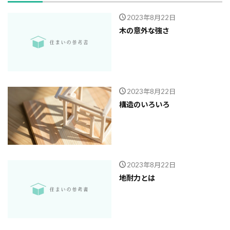
ガルバニューム鋼板
オープンハウス
2023年8月22日
コンストラクション・マネジメント方式
インフラ
木の意外な強さ
アンカーボルト
アスファルトルーフィング
RC造
Ｌ型よう壁
CM方式
コンクリート
ご祝儀
ブリックタイル
ねじ山
2023年8月22日
フリープラン
フラット35S
ヒートショック
構造のいろいろ
バリアフリー
ハザードマップ
ハウスメーカー
トラブル
サイディング
チェックポイント
タイル
シュミットハンマー試験
ジャンカ
シックハウス
サッシ
住宅基礎
2023年8月22日
住宅性能表示制度
屋根断熱
失敗しない
地耐力とは
地震
地震保険
基準地価
基礎
基礎の決め方
基礎強度
壁材
壁紙
外壁材
外壁通気工法
外壁防水シート