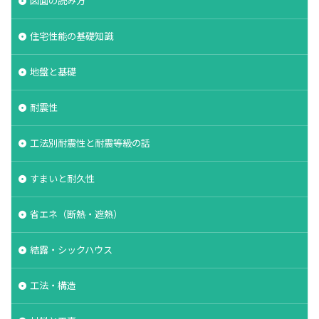
図面の読み方
軸組工法
逆べた基礎
通気工法
造成地
住宅性能の基礎知識
適正工期
規格
防水
音環境
青田売り
雨水
雨戸
防犯
地盤と基礎
防湿シート
鋼管杭
選び方
耐震性
鉄筋コンクリート造
重量鉄骨造
重要事項説明
重力式よう壁
選別
選ぶ
解約
工法別耐震性と耐震等級の話
見積書
無垢
現場監督
異常気象
申請
用語
瑕疵担保保険
瑕疵保険
すまいと耐久性
現場見学会
現場
目安
独占禁止法
省エネ（断熱・遮熱）
特異性
特殊性
特殊基礎
特徴
熱交換器
登記
相場
見方
耐久性
結露・シックハウス
表層改良
自沈層
自己破産
耐震性
工法・構造
耐震
耐力壁
維持管理
省エネルギー
結露対策
結露
第三種換気
第一種換気