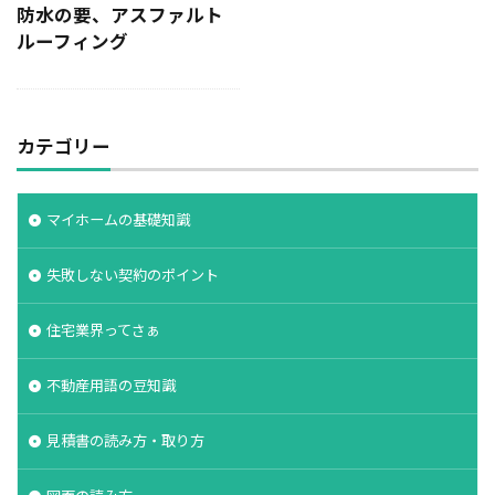
防水の要、アスファルト
決め方
江戸時代
水害
水セメント比
ルーフィング
比較
施主支給
支払条件
火災保険
年間施工棟数
建物
建売業界
建売
建て替え時期
延長かし保険
広告
布基礎
カテゴリー
建物価格
工法
工期
工務店
工事途中
工事期間
工事契約書
マイホームの基礎知識
建物の重さ
建物寿命
支払い方法
強度単位
換気扇
換気
折り込みチラシ
失敗しない契約のポイント
打設強度
手数料
戸建て住宅
強度
住宅業界ってさぁ
建築主
引き戸
建設
建築確認
建築条件付き宅地
建築家
建築士
火災
不動産用語の豆知識
災害
屋根裏
違法広告
解説
設計
見積書の読み方・取り方
設計強度
設計期間
評価
豆知識
賃貸
購入
路線価
軟弱地盤