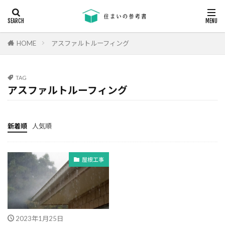
キーワード
断熱
エアコン
省エネ
コンクリート
耐震等級
HOME
アスファルトルーフィング
カテゴリー
TAG
アスファルトルーフィング
タグ
24時間換気
機械換気
日射し
更新
新着順
人気順
有利
木材
木造住宅
材料
柱状改良杭
柱状改良杭m
格差
業界団体
屋根工事
業者
業者の特徴
業者選び
構造用合板
欠陥
断熱
津波
漏水
温熱環境
深基礎
液状化対策
液状化ハザードマップ
2023年1月25日
液状化
注文住宅
欠陥工事
法律