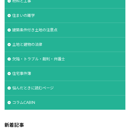
材料と工事
空気環境
石積みよう壁
屋根通気
屋根材
住まいの雑学
２Ｘ４工法
レイタンス処理
べた基礎
ボーダークロス
ボーダータイル
ポイント
建築条件付き土地の注意点
ポスティング広告
マイホーム
モザイクタイル
モデルハウス
モルタル
よう壁
土地と建物の法律
ライフステージ
ライフライン
リフォーム
欠陥・トラブル・裁判・弁護士
ルール
ローコスト
プレハブ工法
介護
住宅営業マン
住宅会社
住宅
仲介業者
住宅事件簿
仮設住宅
仕様書
二丁掛けタイル
悩んだときに読むページ
ログハウス
不動産業者
不動産広告
不動産取引
不利
不具合
上棟式
コラムCABIN
フローリング
フレーミング
住宅寿命
かし保険
コミュニケーション
コスト
新着記事
コールドジョイント
クロス
クラック