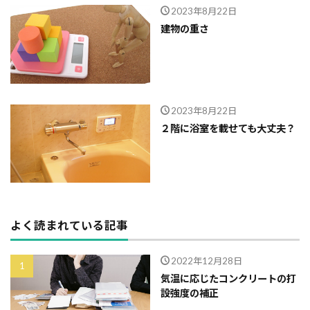
2023年8月22日
外断熱
夜逃げ
失敗
契約
地耐力
建物の重さ
対処方法
局地災害
小窓
小屋裏換気
小屋裏
小口平タイル
対策
容易さ
契約の仕方
室内犬
実験
宅地建物取引業法
契約自由の原則
契約約款
2023年8月22日
２階に浴室を載せても大丈夫？
契約形態
地鎮祭
地盤調査書
住宅情報誌
光・視環境
参考プラン
劣化の低減
冠水
内部結露
公示地価
免許回数
備蓄
台風
倒産
価格設定
価格比較
価格の裏側
価格
住宅業界
取得
よく読まれている記事
名称
地盤調査
在来工法
地盤補強
地盤液状化
地盤保証
地盤
地価
2022年12月28日
気温に応じたコンクリートの打
地下室
圧縮強度試験
品確法
土砂崩れ
設強度の補正
土地
営業気質
営業マン
品質管理