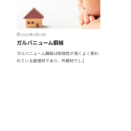
適正工期
規
選び方
鉄筋
見積書
無垢
現場
目安
2023年1月25日
ガルバニューム鋼板
見方
耐久性
省エネルギー
ガルバニューム鋼板は耐候性が高くよく使わ
屋根通気
屋
れている屋根材であり、外壁材で […]
ポイント
ポ
ライフステージ
住宅営業マン
不動産業者
住宅寿命
か
ガルバニューム鋼
アンカーボルト
ご祝儀
ブリ