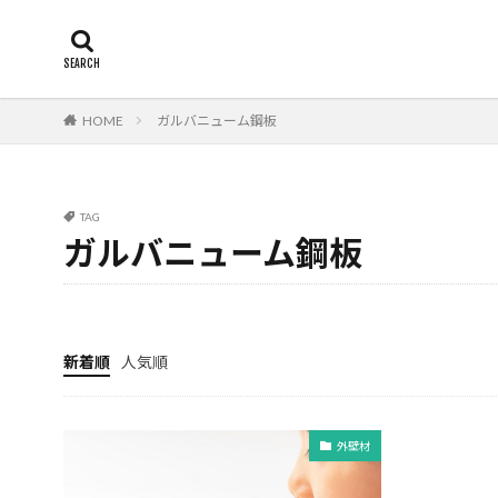
断熱
エアコン
カテゴリー
HOME
ガルバニューム鋼板
タグ
24時間換気
TAG
柱状改良杭m
ガルバニューム鋼板
津波
漏水
欠陥工事
法
火災保険
年
布基礎
建物
新着順
人気順
建物寿命
支
戸建て住宅
外壁材
建築士
火災
豆知識
賃貸