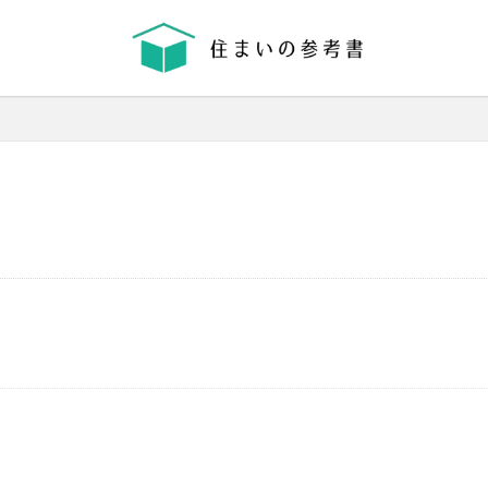
省エネ
コンクリート
耐震等級
機械換気
日射し
更新
有利
木材
木造住宅
材料
格差
業界団体
業者
業者の特徴
業者選び
構造用合板
温熱環境
深基礎
液状化対策
液状化ハザードマップ
液状
律
決め方
江戸時代
水害
水セメント比
比較
施主
間施工棟数
建物
建売業界
建売
建て替え時期
延長かし
価格
工法
工期
工務店
工事途中
工事期間
工事契
払い方法
強度単位
換気扇
換気
折り込みチラシ
打設強
強度
建築主
引き戸
建設
建築確認
建築条件付き宅地
災害
屋根裏
違法広告
解説
設計
設計強度
購入
路線価
軟弱地盤
軸組工法
逆べた基礎
通気