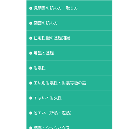
湿シート
鋼管杭
見積書の読み方・取り方
選ぶ
解約
図面の読み方
保険
現場見学会
登記
相場
住宅性能の基礎知識
維持管理
みよう壁
地盤と基礎
ボーダータイル
耐震性
ルタル
よう壁
法
介護
工法別耐震性と耐震等級の話
イル
ログハウス
グ
フレーミング
すまいと耐久性
ス
クラック
ラ
省エネ（断熱・遮熱）
ンクリート
結露・シックハウス
ク
バリアフリー