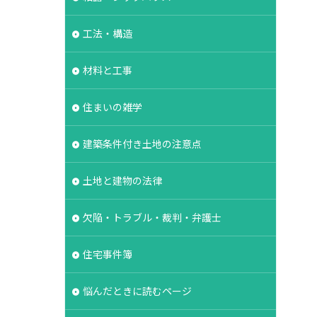
タイル
工法・構造
能表示制度
基礎強度
材料と工事
失敗
契約
対策
容易さ
住まいの雑学
契約形態
建築条件付き土地の注意点
冠水
内部結露
裏側
価格
土地と建物の法律
地盤保証
地盤
業マン
品質管理
欠陥・トラブル・裁判・弁護士
住宅事件簿
悩んだときに読むページ