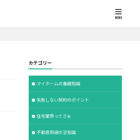
柱状改良杭
カテゴリー
欠陥
断熱
化
注文住宅
支給
支払条件
マイホームの基礎知識
保険
広告
失敗しない契約のポイント
約書
建物の重さ
度
手数料
住宅業界ってさぁ
建築家
設計期間
評価
不動産用語の豆知識
工法
造成地