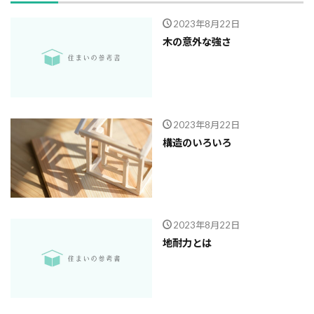
ガルバニューム鋼板
オープンハウス
2023年8月22日
コンストラクション・マネジメント方式
インフラ
木の意外な強さ
アンカーボルト
アスファルトルーフィング
RC造
Ｌ型よう壁
CM方式
コンクリート
ご祝儀
ブリックタイル
ねじ山
2023年8月22日
フリープラン
フラット35S
ヒートショック
構造のいろいろ
バリアフリー
ハザードマップ
ハウスメーカー
トラブル
サイディング
チェックポイント
タイル
シュミットハンマー試験
ジャンカ
シックハウス
サッシ
住宅基礎
2023年8月22日
住宅性能表示制度
屋根断熱
失敗しない
地耐力とは
地震
地震保険
基準地価
基礎
基礎の決め方
基礎強度
壁材
壁紙
外壁材
外壁通気工法
外壁防水シート