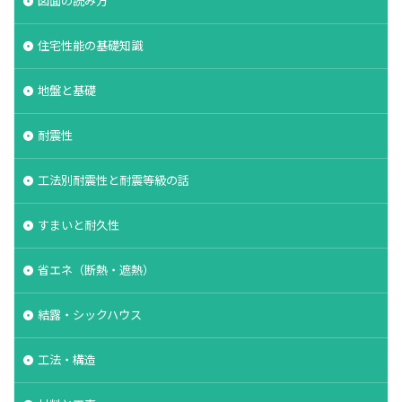
図面の読み方
軸組工法
逆べた基礎
通気工法
造成地
住宅性能の基礎知識
適正工期
規格
防水
音環境
青田売り
雨水
雨戸
防犯
地盤と基礎
防湿シート
鋼管杭
選び方
耐震性
鉄筋コンクリート造
重量鉄骨造
重要事項説明
重力式よう壁
選別
選ぶ
解約
工法別耐震性と耐震等級の話
見積書
無垢
現場監督
異常気象
申請
用語
瑕疵担保保険
瑕疵保険
すまいと耐久性
現場見学会
現場
目安
独占禁止法
省エネ（断熱・遮熱）
特異性
特殊性
特殊基礎
特徴
熱交換器
登記
相場
見方
耐久性
結露・シックハウス
表層改良
自沈層
自己破産
耐震性
工法・構造
耐震
耐力壁
維持管理
省エネルギー
結露対策
結露
第三種換気
第一種換気