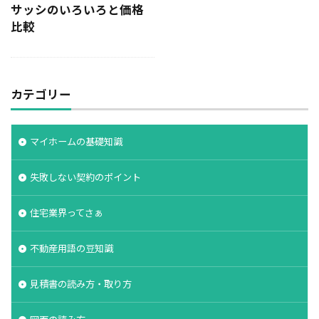
サッシのいろいろと価格
決め方
江戸時代
水害
水セメント比
比較
比較
施主支給
支払条件
火災保険
年間施工棟数
建物
建売業界
建売
建て替え時期
延長かし保険
広告
布基礎
カテゴリー
建物価格
工法
工期
工務店
工事途中
工事期間
工事契約書
マイホームの基礎知識
建物の重さ
建物寿命
支払い方法
強度単位
換気扇
換気
折り込みチラシ
失敗しない契約のポイント
打設強度
手数料
戸建て住宅
強度
住宅業界ってさぁ
建築主
引き戸
建設
建築確認
建築条件付き宅地
建築家
建築士
火災
不動産用語の豆知識
災害
屋根裏
違法広告
解説
設計
見積書の読み方・取り方
設計強度
設計期間
評価
豆知識
賃貸
購入
路線価
軟弱地盤