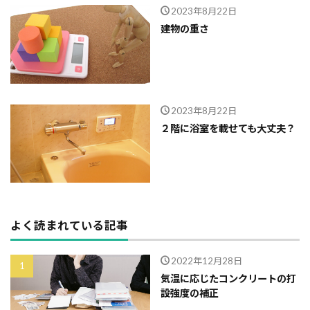
2023年8月22日
外断熱
夜逃げ
失敗
契約
地耐力
建物の重さ
対処方法
局地災害
小窓
小屋裏換気
小屋裏
小口平タイル
対策
容易さ
契約の仕方
室内犬
実験
宅地建物取引業法
契約自由の原則
契約約款
2023年8月22日
２階に浴室を載せても大丈夫？
契約形態
地鎮祭
地盤調査書
住宅情報誌
光・視環境
参考プラン
劣化の低減
冠水
内部結露
公示地価
免許回数
備蓄
台風
倒産
価格設定
価格比較
価格の裏側
価格
住宅業界
取得
よく読まれている記事
名称
地盤調査
在来工法
地盤補強
地盤液状化
地盤保証
地盤
地価
2022年12月28日
気温に応じたコンクリートの打
地下室
圧縮強度試験
品確法
土砂崩れ
設強度の補正
土地
営業気質
営業マン
品質管理