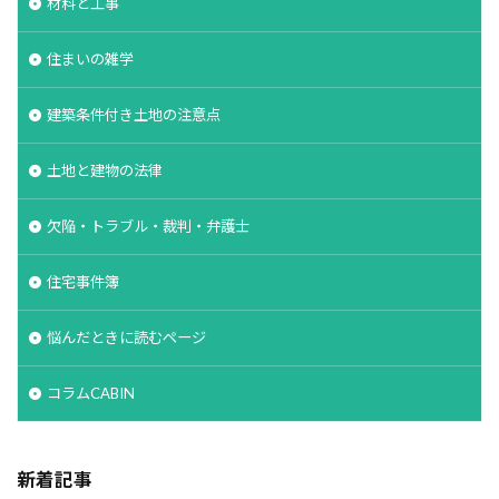
材料と工事
空気環境
石積みよう壁
屋根通気
屋根材
住まいの雑学
２Ｘ４工法
レイタンス処理
べた基礎
ボーダークロス
ボーダータイル
ポイント
建築条件付き土地の注意点
ポスティング広告
マイホーム
モザイクタイル
モデルハウス
モルタル
よう壁
土地と建物の法律
ライフステージ
ライフライン
リフォーム
欠陥・トラブル・裁判・弁護士
ルール
ローコスト
プレハブ工法
介護
住宅営業マン
住宅会社
住宅
仲介業者
住宅事件簿
仮設住宅
仕様書
二丁掛けタイル
悩んだときに読むページ
ログハウス
不動産業者
不動産広告
不動産取引
不利
不具合
上棟式
コラムCABIN
フローリング
フレーミング
住宅寿命
かし保険
コミュニケーション
コスト
新着記事
コールドジョイント
クロス
クラック