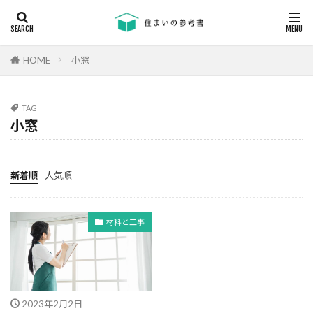
キーワード
断熱
エアコン
省エネ
コンクリート
耐震等級
HOME
小窓
カテゴリー
TAG
小窓
タグ
24時間換気
機械換気
日射し
更新
新着順
人気順
有利
木材
木造住宅
材料
柱状改良杭
柱状改良杭m
格差
業界団体
材料と工事
業者
業者の特徴
業者選び
構造用合板
欠陥
断熱
津波
漏水
温熱環境
深基礎
液状化対策
液状化ハザードマップ
2023年2月2日
液状化
注文住宅
欠陥工事
法律