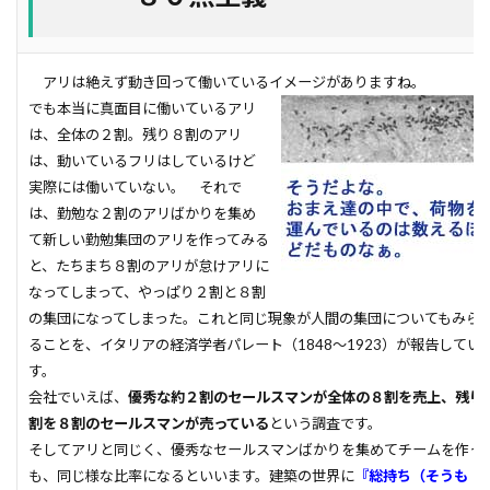
空気環境
石積みよう壁
屋根通気
屋根材
２Ｘ４工法
レイタンス処理
べた基礎
アリは絶えず動き回って働いているイメージがありますね。
ボーダークロス
ボーダータイル
ポイント
でも本当に真面目に働いているアリ
ポスティング広告
マイホーム
モザイクタイル
は、全体の２割。残り８割のアリ
は、動いているフリはしているけど
モデルハウス
モルタル
よう壁
実際には働いていない。 それで
ライフステージ
ライフライン
リフォーム
は、勤勉な２割のアリばかりを集め
ルール
ローコスト
プレハブ工法
介護
て新しい勤勉集団のアリを作ってみる
と、たちまち８割のアリが怠けアリに
住宅営業マン
住宅会社
住宅
仲介業者
なってしまって、やっぱり２割と８割
仮設住宅
仕様書
二丁掛けタイル
の集団になってしまった。これと同じ現象が人間の集団についてもみら
ログハウス
不動産業者
不動産広告
ることを、イタリアの経済学者パレート（1848～1923）が報告してい
す。
不動産取引
不利
不具合
上棟式
会社でいえば、
優秀な約２割のセールスマンが全体の８割を売上、残り
フローリング
フレーミング
住宅寿命
割を８割のセールスマンが売っている
という調査です。
かし保険
コミュニケーション
コスト
そしてアリと同じく、優秀なセールスマンばかりを集めてチームを作っ
も、同じ様な比率になるといいます。建築の世界に
『総持ち（そうも
コールドジョイント
クロス
クラック