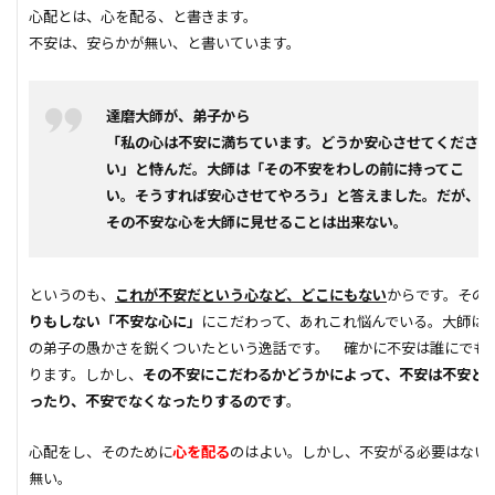
心配とは、心を配る、と書きます。
外断熱
夜逃げ
失敗
契約
地耐力
不安は、安らかが無い、と書いています。
対処方法
局地災害
小窓
小屋裏換気
小屋裏
小口平タイル
対策
容易さ
達磨大師が、弟子から
契約の仕方
室内犬
実験
「私の心は不安に満ちています。どうか安心させてくださ
宅地建物取引業法
い」と恃んだ。大師は「その不安をわしの前に持ってこ
契約自由の原則
契約約款
い。そうすれば安心させてやろう」と答えました。だが、
契約形態
地鎮祭
地盤調査書
住宅情報誌
その不安な心を大師に見せることは出来ない。
光・視環境
参考プラン
劣化の低減
冠水
内部結露
公示地価
免許回数
備蓄
というのも、
これが不安だという心など、どこにもない
からです。その
台風
倒産
価格設定
価格比較
りもしない「不安な心に」
にこだわって、あれこれ悩んでいる。大師は
価格の裏側
価格
住宅業界
取得
の弟子の愚かさを鋭くついたという逸話です。 確かに不安は誰にでも
ります。しかし、
その不安にこだわるかどうかによって、不安は不安と
名称
地盤調査
在来工法
地盤補強
ったり、不安でなくなったりするのです
。
地盤液状化
地盤保証
地盤
地価
心配をし、そのために
地下室
圧縮強度試験
心を配る
のはよい。しかし、不安がる必要はない
品確法
土砂崩れ
無い。
土地
営業気質
営業マン
品質管理