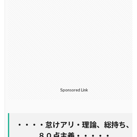
軸組工法
逆べた基礎
通気工法
造成地
適正工期
規格
防水
音環境
青田売り
雨水
雨戸
防犯
防湿シート
鋼管杭
選び方
鉄筋コンクリート造
重量鉄骨造
重要事項説明
重力式よう壁
選別
選ぶ
解約
見積書
無垢
現場監督
異常気象
申請
用語
瑕疵担保保険
瑕疵保険
現場見学会
現場
目安
独占禁止法
Sponsored Link
特異性
特殊性
特殊基礎
特徴
熱交換器
登記
相場
見方
耐久性
表層改良
自沈層
自己破産
耐震性
・・・・
怠けアリ・理論、総持ち、
耐震
耐力壁
維持管理
省エネルギー
８０点主義
・・・・・
結露対策
結露
第三種換気
第一種換気