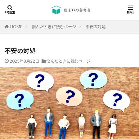
キーワード
断熱
エアコン
省エネ
コンクリート
耐震等級
HOME
悩んだときに読むページ
不安の対処
カテゴリー
不安の対処
2023年8月22日
悩んだときに読むページ
タグ
24時間換気
機械換気
日射し
更新
有利
木材
木造住宅
材料
柱状改良杭
柱状改良杭m
格差
業界団体
業者
業者の特徴
業者選び
構造用合板
欠陥
断熱
津波
漏水
温熱環境
深基礎
液状化対策
液状化ハザードマップ
液状化
注文住宅
欠陥工事
法律