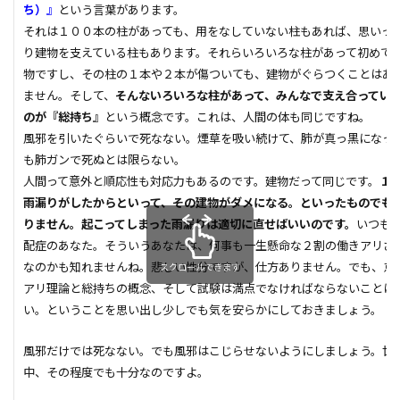
ち）』
という言葉があります。
ガルバニューム鋼板
オープンハウス
それは１００本の柱があっても、用をなしていない柱もあれば、思いっ
コンストラクション・マネジメント方式
インフラ
り建物を支えている柱もあります。それらいろいろな柱があって初めて
物ですし、その柱の１本や２本が傷ついても、建物がぐらつくことはあ
アンカーボルト
アスファルトルーフィング
ません。そして、
そんないろいろな柱があって、みんなで支え合ってい
RC造
Ｌ型よう壁
CM方式
コンクリート
のが『総持ち』
という概念です。これは、人間の体も同じですね。
ご祝儀
ブリックタイル
ねじ山
風邪を引いたぐらいで死なない。煙草を吸い続けて、肺が真っ黒になっ
も肺ガンで死ぬとは限らない。
フリープラン
フラット35S
ヒートショック
人間って意外と順応性も対応力もあるのです。建物だって同じです。
１
バリアフリー
ハザードマップ
ハウスメーカー
雨漏りがしたからといって、その建物がダメになる。といったものでも
トラブル
サイディング
チェックポイント
りません。起こってしまった雨漏りは適切に直せばいいのです。
いつも
配症のあなた。そういうあなたは、何事も一生懸命な２割の働きアリさ
タイル
シュミットハンマー試験
ジャンカ
なのかも知れませんね。悲しい性分ですが、仕方ありません。でも、怠
スクロールできます
シックハウス
サッシ
住宅基礎
アリ理論と総持ちの概念、そして試験は満点でなければならないことは
住宅性能表示制度
屋根断熱
失敗しない
い。ということを思い出し少しでも気を安らかにしておきましょう。
地震
地震保険
基準地価
基礎
風邪だけでは死なない。でも風邪はこじらせないようにしましょう。世
基礎の決め方
基礎強度
壁材
壁紙
中、その程度でも十分なのですよ。
外壁材
外壁通気工法
外壁防水シート