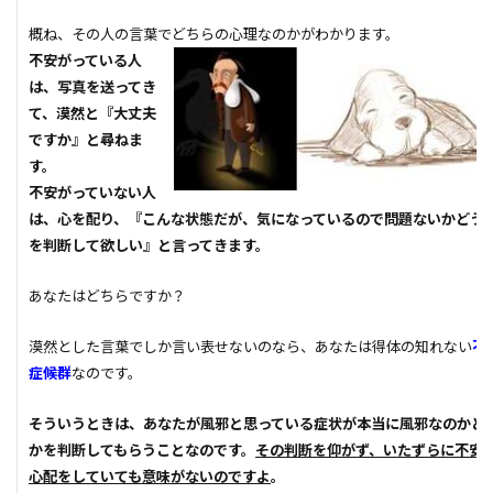
品質
高齢化
概ね、その人の言葉でどちらの心理なのかがわかります。
不安がっている人
は、写真を送ってき
検索
て、漠然と『大丈夫
ですか』と尋ねま
す。
不安がっていない人
は、心を配り、『こんな状態だが、気になっているので問題ないかどう
を判断して欲しい』と言ってきます。
あなたはどちらですか？
漠然とした言葉でしか言い表せないのなら、あなたは得体の知れない
不
症候群
なのです。
そういうときは、あなたが風邪と思っている症状が本当に風邪なのかど
かを判断してもらうことなのです。
その判断を仰がず、いたずらに不安
心配をしていても意味がないのですよ
。