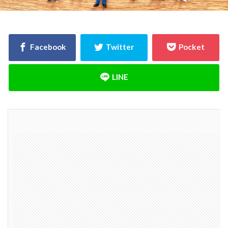
決め方
江戸時代
水害
水セメント比
比較
施主支給
支払条件
火災保険
年間施工棟数
建物
建売業界
建売
建て替え時期
延長かし保険
広告
布基礎
建物価格
工法
工期
工務店
工事途中
工事期間
工事契約書
建物の重さ
建物寿命
支払い方法
強度単位
換気扇
換気
折り込みチラシ
打設強度
手数料
戸建て住宅
強度
建築主
引き戸
建設
建築確認
建築条件付き宅地
建築家
建築士
火災
災害
屋根裏
違法広告
解説
設計
設計強度
設計期間
評価
豆知識
賃貸
購入
路線価
軟弱地盤