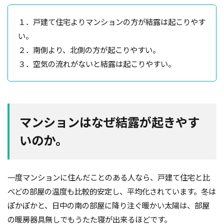
ガルバニューム鋼板
オープンハウス
１．戸建て住宅よりマンションの方が結露は起こりやす
コンストラクション・マネジメント方式
インフラ
い。
アンカーボルト
アスファルトルーフィング
２．南側より、北側の方が起こりやすい。
RC造
Ｌ型よう壁
CM方式
コンクリート
３．空気の流れがないと結露は起こりやすい。
ご祝儀
ブリックタイル
ねじ山
フリープラン
フラット35S
ヒートショック
バリアフリー
ハザードマップ
ハウスメーカー
マンションはなぜ結露が起きやす
トラブル
サイディング
チェックポイント
いのか。
タイル
シュミットハンマー試験
ジャンカ
シックハウス
サッシ
住宅基礎
住宅性能表示制度
屋根断熱
失敗しない
一度マンションに住んだことのある人なら、戸建て住宅と比
地震
地震保険
基準地価
基礎
べどの部屋の温度も比較的安定し、平均化されています。冬は
基礎の決め方
基礎強度
壁材
壁紙
ぽかぽかと、日中の南の部屋に降り注ぐ暖かい太陽は、部屋
の暖房器具無しでもうたた寝が出来るほどです。
外壁材
外壁通気工法
外壁防水シート