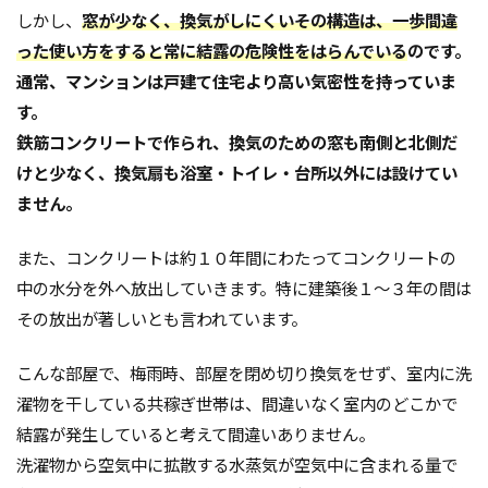
しかし、
窓が少なく、換気がしにくいその構造は、一歩間違
外断熱
夜逃げ
失敗
契約
地耐力
った使い方をすると常に結露の危険性をはらんでいる
のです。
対処方法
局地災害
小窓
小屋裏換気
通常、マンションは戸建て住宅より高い気密性を持っていま
小屋裏
小口平タイル
対策
容易さ
す。
契約の仕方
室内犬
実験
鉄筋コンクリートで作られ、換気のための窓も南側と北側だ
宅地建物取引業法
契約自由の原則
契約約款
けと少なく、換気扇も浴室・トイレ・台所以外には設けてい
契約形態
地鎮祭
地盤調査書
住宅情報誌
ません。
光・視環境
参考プラン
劣化の低減
冠水
また、コンクリートは約１０年間にわたってコンクリートの
内部結露
公示地価
免許回数
備蓄
中の水分を外へ放出していきます。特に建築後１～３年の間は
台風
倒産
価格設定
価格比較
その放出が著しいとも言われています。
価格の裏側
価格
住宅業界
取得
こんな部屋で、梅雨時、部屋を閉め切り換気をせず、室内に洗
名称
地盤調査
在来工法
地盤補強
濯物を干している共稼ぎ世帯は、間違いなく室内のどこかで
地盤液状化
地盤保証
地盤
地価
結露が発生していると考えて間違いありません。
地下室
圧縮強度試験
品確法
土砂崩れ
洗濯物から空気中に拡散する水蒸気が空気中に含まれる量で
土地
営業気質
営業マン
品質管理