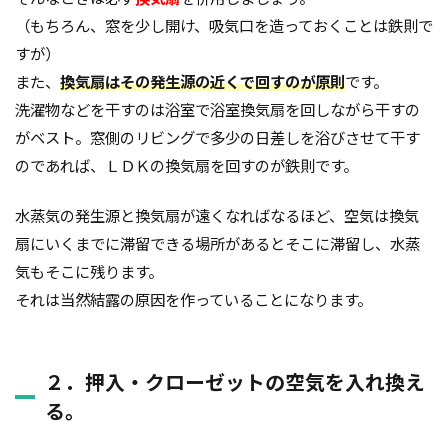
（もちろん、窓を少し開け、吸気口を造っておくことは鉄則で
すが）
また、
換気扇はその発生源の近くで回すのが原則
です。
洗濯物などを干すのは浴室で浴室換気扇を回しながら干すの
がベスト。窓側のリビングで多少の日差しを浴びさせて干す
のであれば、ＬＤＫの換気扇を回すのが鉄則です。
水蒸気の発生源と換気扇が遠くなればなるほど、空気は換気
扇にいくまでに滞留できる場所があるとそこに滞留し、水蒸
気もそこに残ります。
それは当然結露の原因を作っていることになります。
２．押入・クローゼットの空気を入れ換え
る。