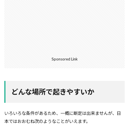
空気環境
石積みよう壁
屋根通気
屋根材
２Ｘ４工法
レイタンス処理
べた基礎
ボーダークロス
ボーダータイル
ポイント
ポスティング広告
マイホーム
モザイクタイル
モデルハウス
モルタル
よう壁
ライフステージ
ライフライン
リフォーム
Sponsored Link
ルール
ローコスト
プレハブ工法
介護
住宅営業マン
住宅会社
住宅
仲介業者
仮設住宅
仕様書
二丁掛けタイル
どんな場所で起きやすいか
ログハウス
不動産業者
不動産広告
不動産取引
不利
不具合
上棟式
フローリング
フレーミング
住宅寿命
いろいろな条件があるため、一概に断定は出来ませんが、日
かし保険
コミュニケーション
コスト
本ではおおむね次のようなことがいえます。
コールドジョイント
クロス
クラック