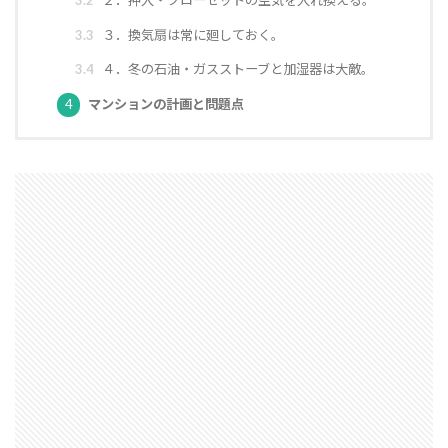
軸組工法
逆べた基礎
通気工法
造成地
3.3
３．換気扇は常に廻しておく。
適正工期
規格
防水
音環境
3.4
４．冬の石油・ガスストーブと加湿器は大敵。
青田売り
雨水
雨戸
防犯
4
マンションの計画と問題点
防湿シート
鋼管杭
選び方
鉄筋コンクリート造
重量鉄骨造
重要事項説明
重力式よう壁
選別
選ぶ
解約
見積書
無垢
現場監督
異常気象
申請
用語
瑕疵担保保険
瑕疵保険
現場見学会
現場
目安
独占禁止法
特異性
特殊性
特殊基礎
特徴
熱交換器
登記
相場
見方
耐久性
表層改良
自沈層
自己破産
耐震性
耐震
耐力壁
維持管理
省エネルギー
結露対策
結露
第三種換気
第一種換気