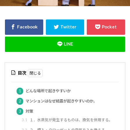
決め方
江戸時代
水害
水セメント比
比較
施主支給
支払条件
火災保険
年間施工棟数
建物
建売業界
建売
建て替え時期
延長かし保険
広告
布基礎
建物価格
工法
工期
工務店
工事途中
工事期間
工事契約書
建物の重さ
建物寿命
支払い方法
強度単位
換気扇
換気
折り込みチラシ
目次
打設強度
手数料
戸建て住宅
強度
建築主
引き戸
建設
建築確認
1
どんな場所で起きやすいか
建築条件付き宅地
建築家
建築士
火災
2
マンションはなぜ結露が起きやすいのか。
災害
屋根裏
違法広告
解説
設計
3
対策
設計強度
設計期間
評価
豆知識
3.1
１．水蒸気が発生するものは、換気を併用する。
賃貸
購入
路線価
軟弱地盤
3.2
２．押入・クローゼットの空気を入れ換える。