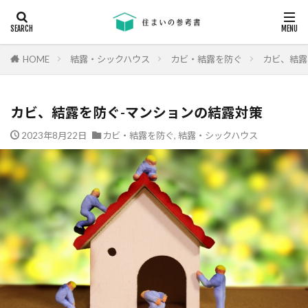
キーワード
断熱
エアコン
省エネ
コンクリート
耐震等級
HOME
結露・シックハウス
カビ・結露を防ぐ
カビ、結露
カテゴリー
カビ、結露を防ぐ-マンションの結露対策
2023年8月22日
カビ・結露を防ぐ
,
結露・シックハウス
タグ
24時間換気
機械換気
日射し
更新
有利
木材
木造住宅
材料
柱状改良杭
柱状改良杭m
格差
業界団体
業者
業者の特徴
業者選び
構造用合板
欠陥
断熱
津波
漏水
温熱環境
深基礎
液状化対策
液状化ハザードマップ
液状化
注文住宅
欠陥工事
法律