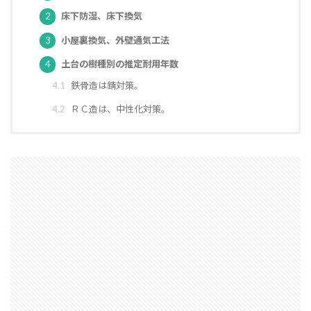
2
床下防湿、床下換気
空気環境
石積みよう壁
屋根通気
屋根材
２Ｘ４工法
レイタンス処理
べた基礎
3
小屋裏換気、外壁通気工法
ボーダークロス
ボーダータイル
ポイント
4
土台の樹種別の推定耐用年数
ポスティング広告
マイホーム
モザイクタイル
4.1
鉄骨造は錆対策。
モデルハウス
モルタル
よう壁
4.2
ＲＣ造は、中性化対策。
ライフステージ
ライフライン
リフォーム
ルール
ローコスト
プレハブ工法
介護
住宅営業マン
住宅会社
住宅
仲介業者
仮設住宅
仕様書
二丁掛けタイル
ログハウス
不動産業者
不動産広告
不動産取引
不利
不具合
上棟式
フローリング
フレーミング
住宅寿命
かし保険
コミュニケーション
コスト
コールドジョイント
クロス
クラック