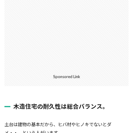
ガルバニューム鋼板
オープンハウス
コンストラクション・マネジメント方式
インフラ
アンカーボルト
アスファルトルーフィング
RC造
Ｌ型よう壁
CM方式
コンクリート
ご祝儀
ブリックタイル
ねじ山
フリープラン
フラット35S
ヒートショック
バリアフリー
ハザードマップ
ハウスメーカー
トラブル
サイディング
チェックポイント
Sponsored Link
タイル
シュミットハンマー試験
ジャンカ
シックハウス
サッシ
住宅基礎
住宅性能表示制度
屋根断熱
失敗しない
木造住宅の耐久性は総合バランス。
地震
地震保険
基準地価
基礎
基礎の決め方
基礎強度
壁材
壁紙
土台は建物の基本だから、ヒバ材やヒノキでないとダ
外壁材
外壁通気工法
外壁防水シート
メ・・。という人がいます。