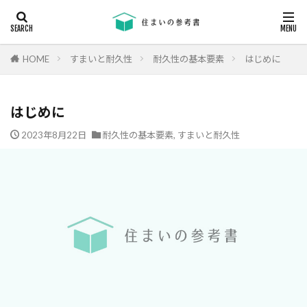
キーワード
断熱
エアコン
省エネ
コンクリート
耐震等級
HOME
すまいと耐久性
耐久性の基本要素
はじめに
カテゴリー
はじめに
2023年8月22日
耐久性の基本要素
,
すまいと耐久性
タグ
24時間換気
機械換気
日射し
更新
有利
木材
木造住宅
材料
柱状改良杭
柱状改良杭m
格差
業界団体
業者
業者の特徴
業者選び
構造用合板
欠陥
断熱
津波
漏水
温熱環境
深基礎
液状化対策
液状化ハザードマップ
液状化
注文住宅
欠陥工事
法律