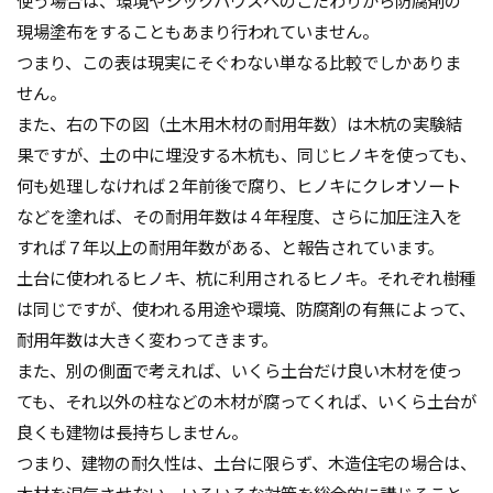
使う場合は、環境やシックハウスへのこだわりから防腐剤の
現場塗布をすることもあまり行われていません。
つまり、この表は現実にそぐわない単なる比較でしかありま
せん。
また、右の下の図（土木用木材の耐用年数）は木杭の実験結
果ですが、土の中に埋没する木杭も、同じヒノキを使っても、
何も処理しなければ２年前後で腐り、ヒノキにクレオソート
などを塗れば、その耐用年数は４年程度、さらに加圧注入を
すれば７年以上の耐用年数がある、と報告されています。
土台に使われるヒノキ、杭に利用されるヒノキ。それぞれ樹種
は同じですが、使われる用途や環境、防腐剤の有無によって、
耐用年数は大きく変わってきます。
また、別の側面で考えれば、いくら土台だけ良い木材を使っ
ても、それ以外の柱などの木材が腐ってくれば、いくら土台が
良くも建物は長持ちしません。
つまり、建物の耐久性は、土台に限らず、木造住宅の場合は、