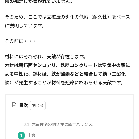
部の規定しか書かれていません。
軸組工法
逆べた基礎
通気工法
造成地
そのため、ここでは品確法の劣化の低減（耐久性）をベース
適正工期
規格
防水
音環境
に説明しています。
青田売り
雨水
雨戸
防犯
防湿シート
鋼管杭
選び方
その前に・・・
鉄筋コンクリート造
重量鉄骨造
重要事項説明
材料にはそれぞれ、
天敵
が存在します。
重力式よう壁
選別
選ぶ
解約
木材は腐朽菌やシロアリ、鉄筋コンクリートは空気中の酸に
見積書
無垢
現場監督
異常気象
よる中性化、鋼材は、鉄が酸素などと結合して錆
（二酸化
申請
用語
瑕疵担保保険
瑕疵保険
鉄）が発生することが材料を短命に終わらせる天敵です。
現場見学会
現場
目安
独占禁止法
特異性
特殊性
特殊基礎
特徴
目次
熱交換器
登記
相場
見方
耐久性
表層改良
自沈層
自己破産
耐震性
0.1
木造住宅の耐久性は総合バランス。
耐震
耐力壁
維持管理
省エネルギー
1
土台
結露対策
結露
第三種換気
第一種換気