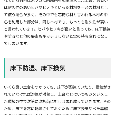
れている材料は米ツガに防腐剤を加圧注入した土台、あるい
品質
高齢化
は耐久性の高いヒバやヒノキといった材料を土台の材料とし
て使う場合が多く、その中でも芯持ち材と言われる木材の中
検索
心を利用した部分は、同じ木材でも、もっとも耐久性が高い
と言われています。ヒバやヒノキが良いと言っても、床下換気
や防湿など他の要素もキッチリしないと宝の持ち腐れになっ
てしまいます。
床下防湿、床下換気
いくら良い土台をつかっても、床下が湿気ていたり、換気がさ
れていなければ湿気が滞留し、土台などはいつもジメジメし
た環境の中で次第に腐朽菌にむしばまれ腐っていきます。その
ため、床下を常に乾燥させておくために床下換気やべた基礎