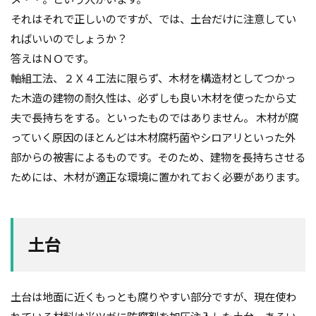
外断熱
夜逃げ
失敗
契約
地耐力
それはそれで正しいのですが、では、土台だけに注意してい
ればいいのでしょうか？
対処方法
局地災害
小窓
小屋裏換気
答えはＮＯです。
小屋裏
小口平タイル
対策
容易さ
軸組工法、２Ｘ４工法に限らず、木材を構造材としてつかっ
契約の仕方
室内犬
実験
た木造の建物の耐久性は、必ずしも良い木材を使ったから丈
宅地建物取引業法
契約自由の原則
契約約款
夫で長持ちをする。といったものではありません。 木材が腐
契約形態
地鎮祭
地盤調査書
住宅情報誌
っていく原因のほとんどは木材腐朽菌やシロアリといった外
光・視環境
参考プラン
劣化の低減
冠水
部からの被害によるものです。そのため、建物を長持ちさせる
内部結露
公示地価
免許回数
備蓄
ためには、木材が適正な環境に置かれておく必要があります。
台風
倒産
価格設定
価格比較
価格の裏側
価格
住宅業界
取得
土台
名称
地盤調査
在来工法
地盤補強
地盤液状化
地盤保証
地盤
地価
地下室
圧縮強度試験
品確法
土砂崩れ
土台は地面に近くもっとも腐りやすい部分ですが、現在使わ
土地
営業気質
営業マン
品質管理