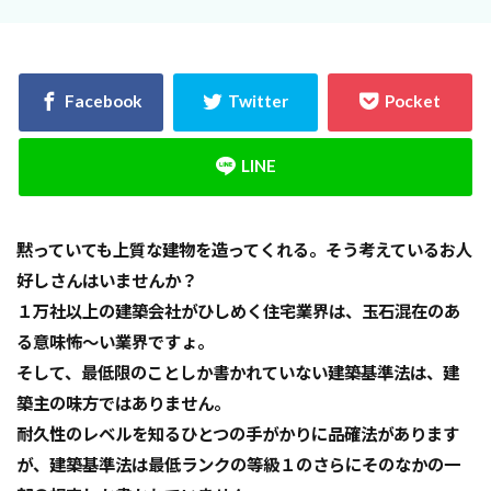
決め方
江戸時代
水害
水セメント比
比較
施主支給
支払条件
火災保険
年間施工棟数
建物
建売業界
建売
建て替え時期
延長かし保険
広告
布基礎
建物価格
工法
工期
工務店
工事途中
工事期間
工事契約書
建物の重さ
建物寿命
支払い方法
黙っていても上質な建物を造ってくれる。そう考えているお人
強度単位
換気扇
換気
折り込みチラシ
好しさんはいませんか？
打設強度
手数料
戸建て住宅
強度
１万社以上の建築会社がひしめく住宅業界は、玉石混在のあ
る意味怖～い業界ですょ。
建築主
引き戸
建設
建築確認
そして、最低限のことしか書かれていない建築基準法は、建
建築条件付き宅地
建築家
建築士
火災
築主の味方ではありません。
災害
屋根裏
違法広告
解説
設計
耐久性のレベルを知るひとつの手がかりに品確法があります
設計強度
設計期間
評価
豆知識
が、建築基準法は最低ランクの等級１のさらにそのなかの一
賃貸
購入
路線価
軟弱地盤