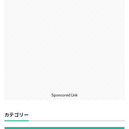
外断熱
夜逃げ
失敗
契約
地耐力
対処方法
局地災害
小窓
小屋裏換気
小屋裏
小口平タイル
対策
容易さ
契約の仕方
室内犬
実験
宅地建物取引業法
契約自由の原則
契約約款
契約形態
地鎮祭
地盤調査書
住宅情報誌
光・視環境
参考プラン
劣化の低減
冠水
内部結露
公示地価
免許回数
備蓄
台風
倒産
価格設定
価格比較
価格の裏側
価格
住宅業界
取得
Sponsored Link
名称
地盤調査
在来工法
地盤補強
地盤液状化
地盤保証
地盤
地価
カテゴリー
地下室
圧縮強度試験
品確法
土砂崩れ
土地
営業気質
営業マン
品質管理