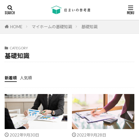
キーワード
断熱
エアコン
省エネ
コンクリート
耐震等級
HOME
マイホームの基礎知識
基礎知識
カテゴリー
CATEGORY
基礎知識
タグ
24時間換気
機械換気
日射し
更新
新着順
人気順
有利
木材
木造住宅
材料
柱状改良杭
柱状改良杭m
格差
業界団体
業者
業者の特徴
業者選び
構造用合板
欠陥
断熱
津波
漏水
温熱環境
深基礎
液状化対策
液状化ハザードマップ
2022年9月30日
2022年9月28日
液状化
注文住宅
欠陥工事
法律