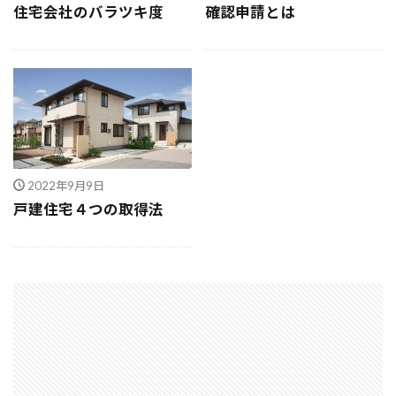
住宅会社のバラツキ度
確認申請とは
決め方
江戸時代
水害
水セメント比
比較
施主支給
支払条件
火災保険
年間施工棟数
建物
建売業界
建売
建て替え時期
延長かし保険
広告
布基礎
建物価格
工法
工期
工務店
工事途中
工事期間
工事契約書
2022年9月9日
建物の重さ
建物寿命
支払い方法
戸建住宅４つの取得法
強度単位
換気扇
換気
折り込みチラシ
打設強度
手数料
戸建て住宅
強度
建築主
引き戸
建設
建築確認
建築条件付き宅地
建築家
建築士
火災
災害
屋根裏
違法広告
解説
設計
設計強度
設計期間
評価
豆知識
賃貸
購入
路線価
軟弱地盤