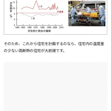
軸組工法
逆べた基礎
通気工法
造成地
適正工期
規格
防水
音環境
青田売り
雨水
雨戸
防犯
防湿シート
鋼管杭
選び方
鉄筋コンクリート造
重量鉄骨造
重要事項説明
そのため、これから住宅を計画するのなら、住宅内の温度差
重力式よう壁
選別
選ぶ
解約
の少ない高断熱の住宅が大前提です。
見積書
無垢
現場監督
異常気象
申請
用語
瑕疵担保保険
瑕疵保険
現場見学会
現場
目安
独占禁止法
特異性
特殊性
特殊基礎
特徴
熱交換器
登記
相場
見方
耐久性
表層改良
自沈層
自己破産
耐震性
耐震
耐力壁
維持管理
省エネルギー
結露対策
結露
第三種換気
第一種換気