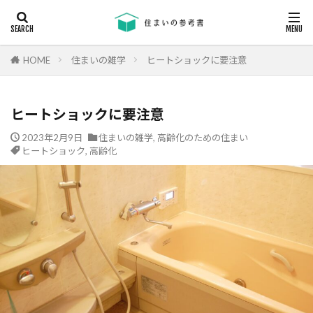
キーワード
断熱
エアコン
省エネ
コンクリート
耐震等級
HOME
住まいの雑学
ヒートショックに要注意
カテゴリー
ヒートショックに要注意
2023年2月9日
住まいの雑学
,
高齢化のための住まい
ヒートショック
,
高齢化
タグ
24時間換気
機械換気
日射し
更新
有利
木材
木造住宅
材料
柱状改良杭
柱状改良杭m
格差
業界団体
業者
業者の特徴
業者選び
構造用合板
欠陥
断熱
津波
漏水
温熱環境
深基礎
液状化対策
液状化ハザードマップ
液状化
注文住宅
欠陥工事
法律