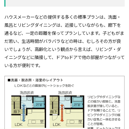
ガルバニューム鋼板
オープンハウス
コンストラクション・マネジメント方式
インフラ
ハウスメーカーなどの提供する多くの標準プランは、洗面・
風呂とリビングダイニングは、近接していながらも、廊下を
アンカーボルト
アスファルトルーフィング
通るなど、一定の距離を保ってプランしています。子どもがま
RC造
Ｌ型よう壁
CM方式
コンクリート
だ若い、生活時間がバラバラなどの時は、むしろその方が良
ご祝儀
ブリックタイル
ねじ山
いでしょうが、高齢化という観点から言えば、リビング・ダ
フリープラン
フラット35S
ヒートショック
イニングなどに隣接して、ドアtoドアで他の部屋がつながって
バリアフリー
ハザードマップ
ハウスメーカー
いる方が便利です。
トラブル
サイディング
チェックポイント
タイル
シュミットハンマー試験
ジャンカ
シックハウス
サッシ
住宅基礎
住宅性能表示制度
屋根断熱
失敗しない
地震
地震保険
基準地価
基礎
基礎の決め方
基礎強度
壁材
壁紙
外壁材
外壁通気工法
外壁防水シート