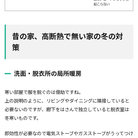
外断熱
夜逃げ
失敗
契約
地耐力
対処方法
局地災害
小窓
小屋裏換気
小屋裏
小口平タイル
対策
容易さ
昔の家、高断熱で無い家の冬の対
契約の仕方
室内犬
実験
策
宅地建物取引業法
契約自由の原則
契約約款
契約形態
地鎮祭
地盤調査書
住宅情報誌
光・視環境
参考プラン
劣化の低減
冠水
洗面・脱衣所の局所暖房
内部結露
公示地価
免許回数
備蓄
台風
倒産
価格設定
価格比較
寒い部屋で服を脱ぐのは億劫ですね。
価格の裏側
価格
住宅業界
取得
上の説明のように、リビングやダイニングに隣接していると
名称
地盤調査
在来工法
地盤補強
必要ないのですが、廊下をはさんで独立していると脱衣室は
地盤液状化
地盤保証
地盤
地価
冬寒いものです。
地下室
圧縮強度試験
品確法
土砂崩れ
即効性が必要なので電気ストーブやガスストーブがうってつけ
土地
営業気質
営業マン
品質管理