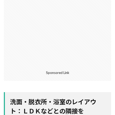
空気環境
石積みよう壁
屋根通気
屋根材
２Ｘ４工法
レイタンス処理
べた基礎
ボーダークロス
ボーダータイル
ポイント
ポスティング広告
マイホーム
モザイクタイル
モデルハウス
モルタル
よう壁
ライフステージ
ライフライン
リフォーム
ルール
ローコスト
プレハブ工法
介護
住宅営業マン
住宅会社
住宅
仲介業者
仮設住宅
仕様書
二丁掛けタイル
Sponsored Link
ログハウス
不動産業者
不動産広告
不動産取引
不利
不具合
上棟式
フローリング
フレーミング
住宅寿命
洗面・脱衣所・浴室のレイアウ
かし保険
コミュニケーション
コスト
ト：ＬＤＫなどとの隣接を
コールドジョイント
クロス
クラック