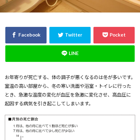
決め方
江戸時代
水害
水セメント比
比較
施主支給
支払条件
火災保険
年間施工棟数
建物
建売業界
建売
建て替え時期
延長かし保険
広告
布基礎
建物価格
工法
工期
工務店
工事途中
工事期間
工事契約書
建物の重さ
建物寿命
支払い方法
お年寄りが死亡する、体の調子が悪くなるのは冬が多いです。
強度単位
換気扇
換気
折り込みチラシ
室温の高い部屋から、冬の寒い洗面や浴室・トイレに行った
打設強度
手数料
戸建て住宅
強度
とき、急激な温度の変化が血圧を急激に変化させ、高血圧に
建築主
引き戸
建設
建築確認
起因する病気を引き起こしてしまいます。
建築条件付き宅地
建築家
建築士
火災
災害
屋根裏
違法広告
解説
設計
設計強度
設計期間
評価
豆知識
賃貸
購入
路線価
軟弱地盤