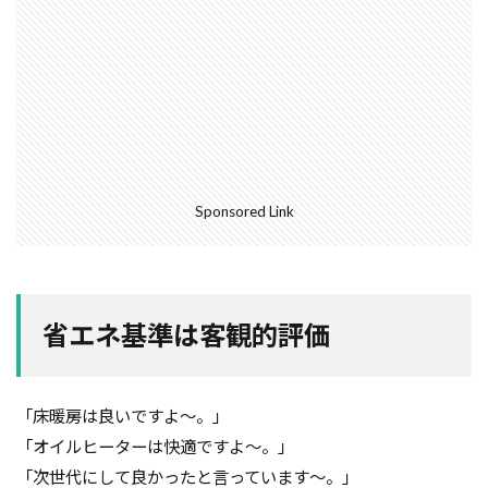
空気環境
石積みよう壁
屋根通気
屋根材
２Ｘ４工法
レイタンス処理
べた基礎
ボーダークロス
ボーダータイル
ポイント
ポスティング広告
マイホーム
モザイクタイル
モデルハウス
モルタル
よう壁
ライフステージ
ライフライン
リフォーム
Sponsored Link
ルール
ローコスト
プレハブ工法
介護
住宅営業マン
住宅会社
住宅
仲介業者
仮設住宅
仕様書
二丁掛けタイル
省エネ基準は客観的評価
ログハウス
不動産業者
不動産広告
不動産取引
不利
不具合
上棟式
フローリング
フレーミング
住宅寿命
「床暖房は良いですよ～。」
「オイルヒーターは快適ですよ～。」
かし保険
コミュニケーション
コスト
「次世代にして良かったと言っています～。」
コールドジョイント
クロス
クラック