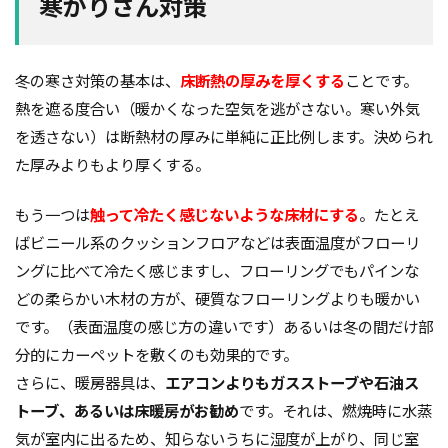
寒がりさん対策
冬の寒さ対策の基本は、
床断熱の厚みを厚くする
ことです。
熱を遮る度合い（暖かくなった空気を逃がさない。寒い外気
を透さない）は断熱材の厚みに単純に正比例します。決められ
た厚みよりもより厚くする。
もう一つは
触って冷たく感じないような床材にする
。たとえ
ばビニール系のクッションフロアなどは表面温度がフローリ
ングに比べて冷たく感じますし、フローリングでもパインな
どの柔らかい木材の方が、硬質なフローリングよりも暖かい
です。（表面温度の感じ方の違いです）あるいは冬の間だけ部
分的にカーペットを敷くのも効果的です。
さらに、暖房器具は、
エアコンよりもガスストーブや石油ス
トーブ、あるいは床暖房がお勧め
です。それは、燃焼時に水蒸
気が室内に出るため、知らないうちに湿度が上がり、同じ室