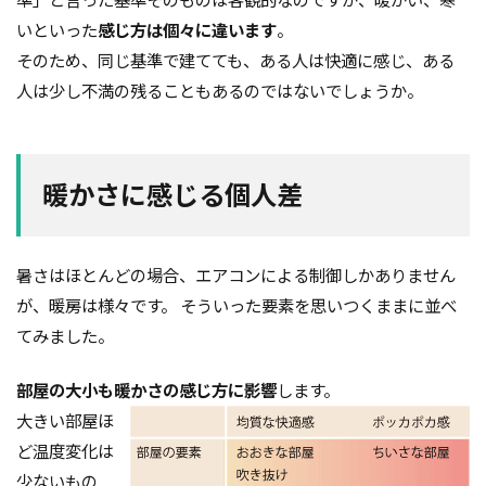
外断熱
夜逃げ
失敗
契約
地耐力
いといった
感じ方は個々に違います
。
そのため、同じ基準で建てても、ある人は快適に感じ、ある
対処方法
局地災害
小窓
小屋裏換気
人は少し不満の残ることもあるのではないでしょうか。
小屋裏
小口平タイル
対策
容易さ
契約の仕方
室内犬
実験
宅地建物取引業法
契約自由の原則
契約約款
暖かさに感じる個人差
契約形態
地鎮祭
地盤調査書
住宅情報誌
光・視環境
参考プラン
劣化の低減
冠水
内部結露
公示地価
免許回数
備蓄
暑さはほとんどの場合、エアコンによる制御しかありません
が、暖房は様々です。 そういった要素を思いつくままに並べ
台風
倒産
価格設定
価格比較
てみました。
価格の裏側
価格
住宅業界
取得
名称
地盤調査
在来工法
地盤補強
部屋の大小も暖かさの感じ方に影響
します。
地盤液状化
地盤保証
地盤
地価
大きい部屋ほ
地下室
圧縮強度試験
品確法
土砂崩れ
ど温度変化は
土地
営業気質
営業マン
品質管理
少ないもの