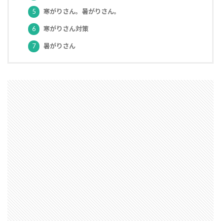
5
寒がりさん。暑がりさん。
軸組工法
逆べた基礎
通気工法
造成地
適正工期
規格
防水
音環境
6
寒がりさん対策
青田売り
雨水
雨戸
防犯
7
暑がりさん
防湿シート
鋼管杭
選び方
鉄筋コンクリート造
重量鉄骨造
重要事項説明
重力式よう壁
選別
選ぶ
解約
見積書
無垢
現場監督
異常気象
申請
用語
瑕疵担保保険
瑕疵保険
現場見学会
現場
目安
独占禁止法
特異性
特殊性
特殊基礎
特徴
熱交換器
登記
相場
見方
耐久性
表層改良
自沈層
自己破産
耐震性
耐震
耐力壁
維持管理
省エネルギー
結露対策
結露
第三種換気
第一種換気