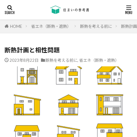
キーワード
断熱
エアコン
省エネ
コンクリート
耐震等級
HOME
省エネ（断熱・遮熱）
断熱を考える前に
断熱計画
カテゴリー
断熱計画と相性問題
2023年8月22日
断熱を考える前に
,
省エネ（断熱・遮熱）
タグ
24時間換気
機械換気
日射し
更新
有利
木材
木造住宅
材料
柱状改良杭
柱状改良杭m
格差
業界団体
業者
業者の特徴
業者選び
構造用合板
欠陥
断熱
津波
漏水
温熱環境
深基礎
液状化対策
液状化ハザードマップ
液状化
注文住宅
欠陥工事
法律