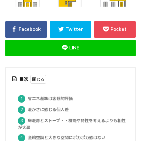
決め方
江戸時代
水害
水セメント比
比較
施主支給
支払条件
火災保険
年間施工棟数
建物
建売業界
建売
建て替え時期
延長かし保険
広告
布基礎
建物価格
工法
工期
工務店
工事途中
工事期間
工事契約書
建物の重さ
建物寿命
支払い方法
強度単位
換気扇
換気
折り込みチラシ
目次
打設強度
手数料
戸建て住宅
強度
建築主
引き戸
建設
建築確認
1
省エネ基準は客観的評価
建築条件付き宅地
建築家
建築士
火災
2
暖かさに感じる個人差
災害
屋根裏
違法広告
解説
設計
3
床暖房とストーブ・・機能や特性を考えるよりも相性
が大事
設計強度
設計期間
評価
豆知識
4
全館空調と大きな空間にポカポカ感はない
賃貸
購入
路線価
軟弱地盤