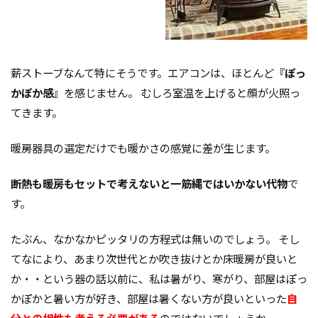
薪ストーブなんて特にそうです。エアコンは、ほとんど『
ぽっ
かぽか感
』を感じません。 むしろ室温を上げると顔が火照っ
てきます。
暖房器具の選定だけでも暖かさの感覚に差が生じます。
断熱も暖房もセットで考えないと一筋縄ではいかない代物
で
す。
たぶん、なかなかピッタリの方程式は無いのでしょう。 そし
てなにより、あまり次世代とか吹き抜けとか床暖房が良いと
か・・という器の話以前に、私は暑がり、寒がり、部屋はぽっ
かぽかと暑い方が好き、部屋は暑くない方が良いといった
自