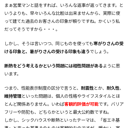
まぁ営業マンと話をすれば、いろんな返事が返ってきます。と
ガルバニューム鋼板
オープンハウス
いうよりも、早々いろんな比較は出来ませんから、実際に使
コンストラクション・マネジメント方式
インフラ
って建てた過去のお客さんの印象が頼りですね。かくいう私
アンカーボルト
アスファルトルーフィング
だってそうですから・・・。
RC造
Ｌ型よう壁
CM方式
コンクリート
しかし、そうは言いつつ、同じものを使っても
寒がりさんの受
ご祝儀
ブリックタイル
ねじ山
ける印象と、暑がりさんの受ける印象も違う
でしょう。
フリープラン
フラット35S
ヒートショック
バリアフリー
ハザードマップ
ハウスメーカー
断熱をどう考えるかという問題には相性問題がある
ように思
トラブル
サイディング
チェックポイント
います。
タイル
シュミットハンマー試験
ジャンカ
つまり、性能表示制度の区分で言うと、
耐震性
とか、
耐久性
、
シックハウス
サッシ
住宅基礎
維持管理
といった問題は、個人の性格やライフスタイルとほ
住宅性能表示制度
屋根断熱
失敗しない
とんど関係ありません。いわば
客観的評価が可能
です。バリア
地震
地震保険
基準地価
基礎
フリーや防犯も、どちらかというと最大公約数ですね。
基礎の決め方
基礎強度
壁材
壁紙
しかし、シックハウスや断熱といったテーマは、「省エネ基
外壁材
外壁通気工法
外壁防水シート
準」と言った基準そのものは客観的なのですが、暖かい、寒