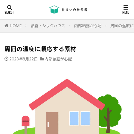
キーワード
断熱
エアコン
省エネ
コンクリート
耐震等級
HOME
結露・シックハウス
内部結露が心配
周囲の温度に
カテゴリー
周囲の温度に順応する素材
2023年8月22日
内部結露が心配
タグ
24時間換気
機械換気
日射し
更新
有利
木材
木造住宅
材料
柱状改良杭
柱状改良杭m
格差
業界団体
業者
業者の特徴
業者選び
構造用合板
欠陥
断熱
津波
漏水
温熱環境
深基礎
液状化対策
液状化ハザードマップ
液状化
注文住宅
欠陥工事
法律