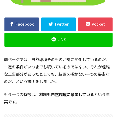
決め方
江戸時代
水害
水セメント比
比較
施主支給
支払条件
火災保険
年間施工棟数
建物
建売業界
建売
建て替え時期
延長かし保険
広告
布基礎
建物価格
工法
工期
工務店
工事途中
工事期間
工事契約書
建物の重さ
建物寿命
支払い方法
前ページでは、自然環境そのものが常に変化しているのだ。
強度単位
換気扇
換気
折り込みチラシ
一定の条件がいつまでも続いているのではない、それが粗雑
打設強度
手数料
戸建て住宅
強度
な工事部分があったとしても、結露を招かない一つの要素な
のだ、という説明をしました。
建築主
引き戸
建設
建築確認
建築条件付き宅地
建築家
建築士
火災
もう一つの特徴は、
材料も自然環境に順応している
という事
災害
屋根裏
違法広告
解説
設計
実です。
設計強度
設計期間
評価
豆知識
賃貸
購入
路線価
軟弱地盤