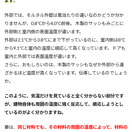
ます
。
ガルバニューム鋼板
オープンハウス
外部では、モルタル外壁は風当たりの違いなのかどうか分か
コンストラクション・マネジメント方式
インフラ
りませんが、0.8℃から4.0℃前後。 木製のサッシもみごとに
アンカーボルト
アスファルトルーフィング
外部側と室内側の表面温度が違います。
RC造
Ｌ型よう壁
CM方式
コンクリート
外部は2.1℃から3.8℃にまで下がっているのに、室内側は8℃
ご祝儀
ブリックタイル
ねじ山
から9.1℃と室内の温度に順応して高くなっています。 ドアも
フリープラン
フラット35S
ヒートショック
室内と外部では表面温度が違います。
バリアフリー
ハザードマップ
ハウスメーカー
さらに、おもしろいのは、木製のサッシもなぜか外部から遠
ざかるほど温度が高くなっています。伝導しているのでしょう
トラブル
サイディング
チェックポイント
か。
タイル
シュミットハンマー試験
ジャンカ
シックハウス
サッシ
住宅基礎
このように、気温だけを見ていると全く分からない部分です
住宅性能表示制度
屋根断熱
失敗しない
が、建物自体も周囲の温度に強く反応して、順応しようとし
地震
地震保険
基準地価
基礎
ているのがよく分かりますね。
基礎の決め方
基礎強度
壁材
壁紙
要は、
同じ材料でも、その材料の周囲の温度によって、材料の
外壁材
外壁通気工法
外壁防水シート