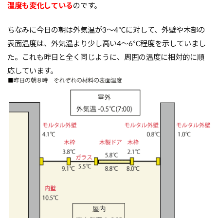
温度も変化している
のです。
外断熱
夜逃げ
失敗
契約
地耐力
対処方法
局地災害
小窓
小屋裏換気
ちなみに今日の朝は外気温が3～4℃に対して、外壁や木部の
表面温度は、外気温より少し高い4～6℃程度を示していまし
小屋裏
小口平タイル
対策
容易さ
た。これも昨日と全く同じように、周囲の温度に相対的に順
契約の仕方
室内犬
実験
応しています。
宅地建物取引業法
契約自由の原則
契約約款
契約形態
地鎮祭
地盤調査書
住宅情報誌
光・視環境
参考プラン
劣化の低減
冠水
内部結露
公示地価
免許回数
備蓄
台風
倒産
価格設定
価格比較
価格の裏側
価格
住宅業界
取得
名称
地盤調査
在来工法
地盤補強
地盤液状化
地盤保証
地盤
地価
地下室
圧縮強度試験
品確法
土砂崩れ
土地
営業気質
営業マン
品質管理