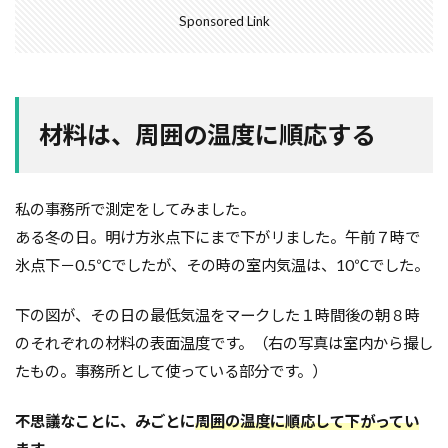
Sponsored Link
空気環境
石積みよう壁
屋根通気
屋根材
２Ｘ４工法
レイタンス処理
べた基礎
ボーダークロス
ボーダータイル
ポイント
ポスティング広告
マイホーム
モザイクタイル
材料は、周囲の温度に順応する
モデルハウス
モルタル
よう壁
ライフステージ
ライフライン
リフォーム
私の事務所で測定をしてみました。
ルール
ローコスト
プレハブ工法
介護
ある冬の日。明け方氷点下にまで下がリました。午前７時で
住宅営業マン
住宅会社
住宅
仲介業者
氷点下－0.5℃でしたが、その時の室内気温は、10℃でした。
仮設住宅
仕様書
二丁掛けタイル
ログハウス
不動産業者
不動産広告
下の図が、その日の最低気温をマークした１時間後の朝８時
のそれぞれの材料の表面温度です。（右の写真は室内から撮し
不動産取引
不利
不具合
上棟式
たもの。事務所として使っている部分です。）
フローリング
フレーミング
住宅寿命
かし保険
コミュニケーション
コスト
不思議なことに、みごとに
周囲の温度に順応して下がってい
コールドジョイント
クロス
クラック