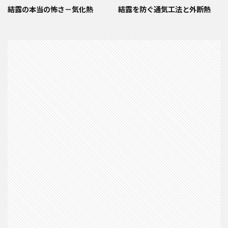
結露の本当の怖さ－気化熱
結露を防ぐ通気工法と外断熱