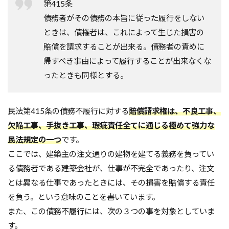
第415条
軸組工法
逆べた基礎
通気工法
造成地
債務者がその債務の本旨に従った履行をしない
適正工期
規格
防水
音環境
ときは、債権者は、これによって生じた損害の
青田売り
雨水
雨戸
防犯
賠償を請求することが出来る。債務者の責めに
帰すべき事由によって履行することが出来なくな
防湿シート
鋼管杭
選び方
ったときも同様とする。
鉄筋コンクリート造
重量鉄骨造
重要事項説明
重力式よう壁
選別
選ぶ
解約
民法第415条の債務不履行に対する
賠償請求権は、不良工事、
見積書
無垢
現場監督
異常気象
欠陥工事、手抜き工事、瑕疵責任全てに通じる極めて強力な
申請
用語
瑕疵担保保険
瑕疵保険
民法規定の一つ
です。
現場見学会
現場
目安
独占禁止法
ここでは、建築主の注文通りの建物を建てる義務を負ってい
特異性
特殊性
特殊基礎
特徴
る債務者である建築会社が、仕事が不完全であったり、注文
熱交換器
登記
相場
見方
耐久性
とは異なる仕事であったときには、その損害を賠償する責任
表層改良
自沈層
自己破産
耐震性
を負う。という意味のことを書いています。
耐震
耐力壁
維持管理
省エネルギー
また、この債務不履行には、次の３つの事を対象としていま
す。
結露対策
結露
第三種換気
第一種換気