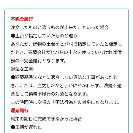
空気環境
石積みよう壁
屋根通気
屋根材
２Ｘ４工法
レイタンス処理
べた基礎
不完全履行
ボーダークロス
ボーダータイル
ポイント
注文したものと違うものが出来た、といった場合
●土台が指定していたものと違う
ポスティング広告
マイホーム
モザイクタイル
あなたが、建物の土台をヒバ材で指定していたと仮定し
モデルハウス
モルタル
よう壁
たとき、建築会社がヒバ材の土台を使っていなければ債
ライフステージ
ライフライン
リフォーム
務の不完全履行となります。
ルール
ローコスト
プレハブ工法
介護
違法な工事
住宅営業マン
住宅会社
住宅
仲介業者
●建築基準法などに適合しない違法な工事があったと
仮設住宅
仕様書
二丁掛けタイル
き、これは、注文したかどうかにかかわらず、法規不適
ログハウス
不動産業者
不動産広告
合として債務不履行の対象となります。
この時同時に次項の『不法行為』の対象にもなります。
不動産取引
不利
不具合
上棟式
遅延履行
フローリング
フレーミング
住宅寿命
約束の期日に完成できなかった場合
かし保険
コミュニケーション
コスト
●工期が遅れた
コールドジョイント
クロス
クラック