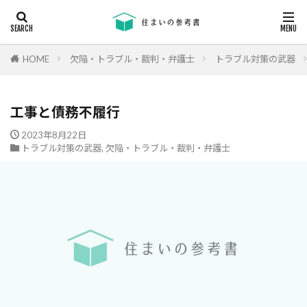
キーワード
断熱
エアコン
省エネ
コンクリート
耐震等級
HOME
欠陥・トラブル・裁判・弁護士
トラブル対策の武器
カテゴリー
工事と債務不履行
2023年8月22日
トラブル対策の武器
,
欠陥・トラブル・裁判・弁護士
タグ
24時間換気
機械換気
日射し
更新
有利
木材
木造住宅
材料
柱状改良杭
柱状改良杭m
格差
業界団体
業者
業者の特徴
業者選び
構造用合板
欠陥
断熱
津波
漏水
温熱環境
深基礎
液状化対策
液状化ハザードマップ
液状化
注文住宅
欠陥工事
法律