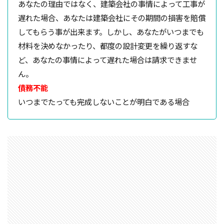
あなたの理由ではなく、建築会社の事情によって工事が
ガルバニューム鋼板
オープンハウス
遅れた場合、あなたは建築会社にその期間の損害を賠償
コンストラクション・マネジメント方式
インフラ
してもらう事が出来ます。しかし、あなたがいつまでも
アンカーボルト
アスファルトルーフィング
材料を決めなかったり、都度の設計変更を繰り返すな
ど、あなたの事情によって遅れた場合は請求できませ
RC造
Ｌ型よう壁
CM方式
コンクリート
ん。
ご祝儀
ブリックタイル
ねじ山
債務不能
フリープラン
フラット35S
ヒートショック
いつまでたっても完成しないことが明白である場合
バリアフリー
ハザードマップ
ハウスメーカー
トラブル
サイディング
チェックポイント
タイル
シュミットハンマー試験
ジャンカ
シックハウス
サッシ
住宅基礎
住宅性能表示制度
屋根断熱
失敗しない
地震
地震保険
基準地価
基礎
基礎の決め方
基礎強度
壁材
壁紙
外壁材
外壁通気工法
外壁防水シート