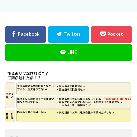
決め方
江戸時代
水害
水セメント比
比較
施主支給
支払条件
火災保険
年間施工棟数
建物
建売業界
建売
建て替え時期
延長かし保険
広告
布基礎
建物価格
工法
工期
工務店
工事途中
工事期間
工事契約書
建物の重さ
建物寿命
支払い方法
強度単位
換気扇
換気
折り込みチラシ
打設強度
手数料
戸建て住宅
強度
建築主
引き戸
建設
建築確認
建築条件付き宅地
建築家
建築士
火災
災害
屋根裏
違法広告
解説
設計
設計強度
設計期間
評価
豆知識
賃貸
購入
路線価
軟弱地盤