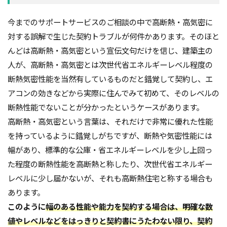
品質
高齢化
今までのサポートサービスのご相談の中で高断熱・高気密に
対する誤解で生じた契約トラブルが何件かあります。そのほと
検索
んどは高断熱・高気密という宣伝文句だけを信じ、建築主の
人が、高断熱・高気密とは次世代省エネルギーレベル程度の
断熱気密性能を当然有しているものだと錯覚して契約し、エ
アコンの効きなどから実際に住んでみて初めて、そのレベルの
断熱性能でないことが分かったというケースがあります。
高断熱・高気密という言葉は、それだけで非常に優れた性能
を持っているように錯覚しがちですが、断熱や気密性能には
幅があり、標準的な公庫・省エネルギーレベルを少し上回っ
た程度の断熱性能を高断熱と称したり、次世代省エネルギー
レベルに少し届かないが、それも高断熱住宅と称する場合も
あります。
このように
幅のある性能や能力を契約する場合は、明確な数
値やレベルなどをはっきりと契約書にうたわない限り、契約