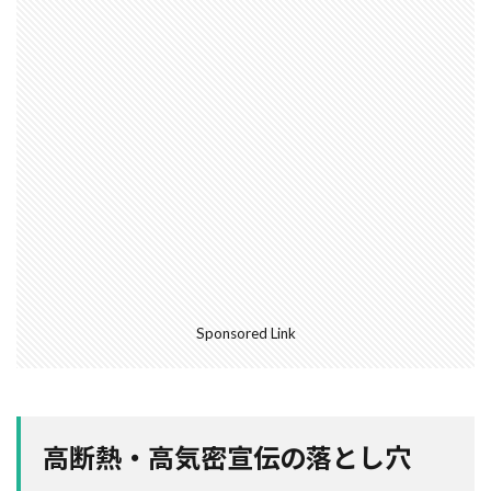
外断熱
夜逃げ
失敗
契約
地耐力
対処方法
局地災害
小窓
小屋裏換気
小屋裏
小口平タイル
対策
容易さ
契約の仕方
室内犬
実験
宅地建物取引業法
契約自由の原則
契約約款
契約形態
地鎮祭
地盤調査書
住宅情報誌
光・視環境
参考プラン
劣化の低減
冠水
内部結露
公示地価
免許回数
備蓄
台風
倒産
価格設定
価格比較
Sponsored Link
価格の裏側
価格
住宅業界
取得
名称
地盤調査
在来工法
地盤補強
地盤液状化
地盤保証
地盤
地価
地下室
圧縮強度試験
品確法
土砂崩れ
高断熱・高気密宣伝の落とし穴
土地
営業気質
営業マン
品質管理