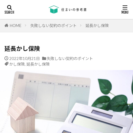
キーワード
断熱
エアコン
省エネ
コンクリート
耐震等級
HOME
失敗しない契約のポイント
延長かし保険
カテゴリー
延長かし保険
2022年10月21日
失敗しない契約のポイント
かし保険
,
延長かし保険
タグ
24時間換気
機械換気
日射し
更新
有利
木材
木造住宅
材料
柱状改良杭
柱状改良杭m
格差
業界団体
業者
業者の特徴
業者選び
構造用合板
欠陥
断熱
津波
漏水
温熱環境
深基礎
液状化対策
液状化ハザードマップ
液状化
注文住宅
欠陥工事
法律