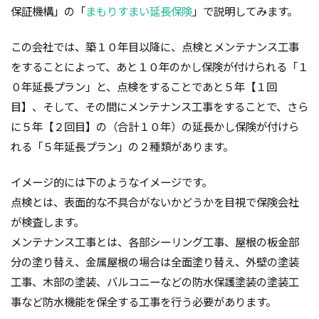
保証機構」の「
まもりすまい延長保険
」で説明してみます。
外断熱
夜逃げ
失敗
契約
地耐力
対処方法
局地災害
小窓
小屋裏換気
この会社では、築１０年目以降に、点検とメンテナンス工事
小屋裏
小口平タイル
対策
容易さ
をすることによって、あと１０年のかし保険が付けられる「１
０年延長プラン」と、点検をすることであと５年【１回
契約の仕方
室内犬
実験
目】、そして、その間にメンテナンス工事をすることで、さら
宅地建物取引業法
契約自由の原則
契約約款
に５年【２回目】の（合計１０年）の延長かし保険が付けら
契約形態
地鎮祭
地盤調査書
住宅情報誌
れる「５年延長プラン」の２種類があります。
光・視環境
参考プラン
劣化の低減
冠水
内部結露
公示地価
免許回数
備蓄
イメージ的には下のようなイメージです。
台風
倒産
価格設定
価格比較
点検とは、表面的な不具合がないかどうかを目視で保険会社
が検査します。
価格の裏側
価格
住宅業界
取得
メンテナンス工事とは、各部シーリング工事、屋根の板金部
名称
地盤調査
在来工法
地盤補強
分の塗り替え、金属屋根の場合は全面塗り替え、外壁の塗装
地盤液状化
地盤保証
地盤
地価
工事、木部の塗装、バルコニーなどの防水保護塗装の塗装工
地下室
圧縮強度試験
品確法
土砂崩れ
事など防水機能を保全する工事を行う必要があります。
土地
営業気質
営業マン
品質管理