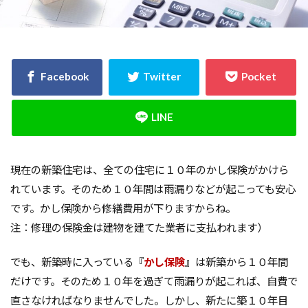
決め方
江戸時代
水害
水セメント比
比較
施主支給
支払条件
火災保険
年間施工棟数
建物
建売業界
建売
建て替え時期
延長かし保険
広告
布基礎
建物価格
工法
工期
工務店
工事途中
工事期間
工事契約書
建物の重さ
建物寿命
支払い方法
現在の新築住宅は、全ての住宅に１０年のかし保険がかけら
強度単位
換気扇
換気
折り込みチラシ
れています。そのため１０年間は雨漏りなどが起こっても安心
打設強度
手数料
戸建て住宅
強度
です。かし保険から修繕費用が下りますからね。
建築主
引き戸
建設
建築確認
注：修理の保険金は建物を建てた業者に支払われます）
建築条件付き宅地
建築家
建築士
火災
災害
屋根裏
違法広告
解説
設計
でも、新築時に入っている『
かし保険
』は新築から１０年間
だけです。そのため１０年を過ぎて雨漏りが起これば、自費で
設計強度
設計期間
評価
豆知識
直さなければなりませんでした。しかし、新たに築１０年目
賃貸
購入
路線価
軟弱地盤