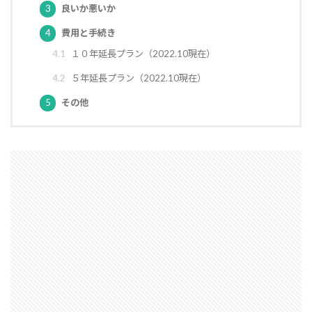
3
良いか悪いか
空気環境
石積みよう壁
屋根通気
屋根材
4
費用と手続き
２Ｘ４工法
レイタンス処理
べた基礎
4.1
１０年延長プラン（2022.10現在）
ボーダークロス
ボーダータイル
ポイント
4.2
５年延長プラン（2022.10現在）
ポスティング広告
マイホーム
モザイクタイル
5
その他
モデルハウス
モルタル
よう壁
ライフステージ
ライフライン
リフォーム
ルール
ローコスト
プレハブ工法
介護
住宅営業マン
住宅会社
住宅
仲介業者
仮設住宅
仕様書
二丁掛けタイル
ログハウス
不動産業者
不動産広告
不動産取引
不利
不具合
上棟式
フローリング
フレーミング
住宅寿命
かし保険
コミュニケーション
コスト
コールドジョイント
クロス
クラック