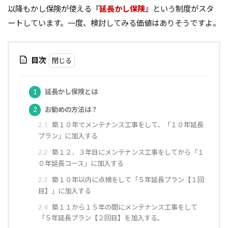
以降もかし保険が使える『
延長かし保険
』という制度がスタ
軸組工法
逆べた基礎
通気工法
造成地
ートしています。一度、検討してみる価値はありそうですよ。
適正工期
規格
防水
音環境
青田売り
雨水
雨戸
防犯
目次
防湿シート
鋼管杭
選び方
鉄筋コンクリート造
重量鉄骨造
重要事項説明
1
延長かし保険とは
重力式よう壁
選別
選ぶ
解約
2
お勧めの方法は？
見積書
無垢
現場監督
異常気象
2.1
築１０年でメンテナンス工事をして、「１０年延長
申請
用語
瑕疵担保保険
瑕疵保険
プラン」に加入する
現場見学会
現場
目安
独占禁止法
2.2
築１２．３年目にメンテナンス工事をしてから「１
特異性
特殊性
特殊基礎
特徴
０年延長コース」に加入する
熱交換器
登記
相場
見方
耐久性
2.3
築１０年以内に点検をして「５年延長プラン【１回
目】」に加入する
表層改良
自沈層
自己破産
耐震性
2.4
築１１から１５年の間にメンテナンス工事をして
耐震
耐力壁
維持管理
省エネルギー
「５年延長プラン【２回目】を加入する。
結露対策
結露
第三種換気
第一種換気