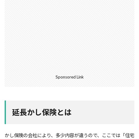
ガルバニューム鋼板
オープンハウス
コンストラクション・マネジメント方式
インフラ
アンカーボルト
アスファルトルーフィング
RC造
Ｌ型よう壁
CM方式
コンクリート
ご祝儀
ブリックタイル
ねじ山
フリープラン
フラット35S
ヒートショック
バリアフリー
ハザードマップ
ハウスメーカー
Sponsored Link
トラブル
サイディング
チェックポイント
タイル
シュミットハンマー試験
ジャンカ
シックハウス
サッシ
住宅基礎
住宅性能表示制度
屋根断熱
失敗しない
延長かし保険とは
地震
地震保険
基準地価
基礎
基礎の決め方
基礎強度
壁材
壁紙
かし保険の会社により、多少内容が違うので、ここでは「住宅
外壁材
外壁通気工法
外壁防水シート