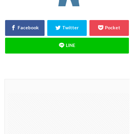
決め方
江戸時代
水害
水セメント比
比較
施主支給
支払条件
火災保険
年間施工棟数
建物
建売業界
建売
建て替え時期
延長かし保険
広告
布基礎
建物価格
工法
工期
工務店
工事途中
工事期間
工事契約書
建物の重さ
建物寿命
支払い方法
強度単位
換気扇
換気
折り込みチラシ
打設強度
手数料
戸建て住宅
強度
建築主
引き戸
建設
建築確認
建築条件付き宅地
建築家
建築士
火災
災害
屋根裏
違法広告
解説
設計
設計強度
設計期間
評価
豆知識
賃貸
購入
路線価
軟弱地盤