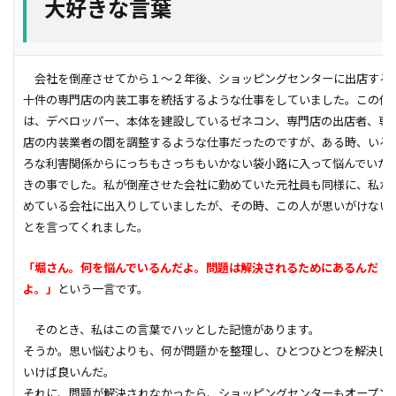
大好きな言葉
空気環境
石積みよう壁
屋根通気
屋根材
２Ｘ４工法
レイタンス処理
べた基礎
会社を倒産させてから１～２年後、ショッピングセンターに出店する
ボーダークロス
ボーダータイル
ポイント
十件の専門店の内装工事を統括するような仕事をしていました。この仕
ポスティング広告
マイホーム
モザイクタイル
は、デベロッパー、本体を建設しているゼネコン、専門店の出店者、専
モデルハウス
モルタル
よう壁
店の内装業者の間を調整するような仕事だったのですが、ある時、いろ
ろな利害関係からにっちもさっちもいかない袋小路に入って悩んでいた
ライフステージ
ライフライン
リフォーム
きの事でした。私が倒産させた会社に勤めていた元社員も同様に、私が
ルール
ローコスト
プレハブ工法
介護
めている会社に出入りしていましたが、その時、この人が思いがけない
住宅営業マン
住宅会社
住宅
仲介業者
とを言ってくれました。
仮設住宅
仕様書
二丁掛けタイル
「堀さん。何を悩んでいるんだよ。問題は解決されるためにあるんだ
ログハウス
不動産業者
不動産広告
よ。」
という一言です。
不動産取引
不利
不具合
上棟式
そのとき、私はこの言葉でハッとした記憶があります。
フローリング
フレーミング
住宅寿命
そうか。思い悩むよりも、何が問題かを整理し、ひとつひとつを解決し
かし保険
コミュニケーション
コスト
いけば良いんだ。
コールドジョイント
クロス
クラック
それに、問題が解決されなかったら、ショッピングセンターもオープン