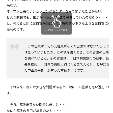
来ない。
ガルバニューム鋼板
オープンハウス
オープン出来ないショッピングセンターなんて聞いたことがない。
コンストラクション・マネジメント方式
インフラ
どんな問題でも、誰かが何らかの方法で解決していたのだろう・・・
アンカーボルト
アスファルトルーフィング
と、考えると妙に気持ちが楽になり、肩の荷が下りたような気持ちにな
たものです。
スクロールできます
RC造
Ｌ型よう壁
CM方式
コンクリート
ご祝儀
ブリックタイル
ねじ山
この言葉は、その元社員が考えた言葉ではないだろうと
フリープラン
フラット35S
ヒートショック
は思っていましたが、この項を書くとき、この言葉の出所
バリアフリー
ハザードマップ
ハウスメーカー
を調べていると、その言葉は、「日本興業銀行の頭取、会
トラブル
サイディング
チェックポイント
長を務め、「財界の鞍馬天狗（くらまてんぐ）」と呼ばれ
た中山素平氏」が言った言葉のようです。
タイル
シュミットハンマー試験
ジャンカ
シックハウス
サッシ
住宅基礎
それ以来、なにか大きな問題があると、常にこの言葉を思い返してい
住宅性能表示制度
屋根断熱
失敗しない
す。
地震
地震保険
基準地価
基礎
基礎の決め方
基礎強度
壁材
壁紙
そう。解決出来ない問題は無いと・・・
なにか解決の糸口があるのだと・・・・
外壁材
外壁通気工法
外壁防水シート