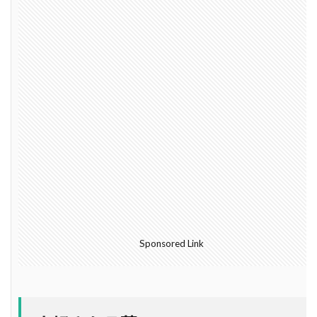
軸組工法
逆べた基礎
通気工法
造成地
適正工期
規格
防水
音環境
青田売り
雨水
雨戸
防犯
防湿シート
鋼管杭
選び方
鉄筋コンクリート造
重量鉄骨造
重要事項説明
重力式よう壁
選別
選ぶ
解約
見積書
無垢
現場監督
異常気象
申請
用語
瑕疵担保保険
瑕疵保険
現場見学会
現場
目安
独占禁止法
特異性
特殊性
特殊基礎
特徴
Sponsored Link
熱交換器
登記
相場
見方
耐久性
表層改良
自沈層
自己破産
耐震性
耐震
耐力壁
維持管理
省エネルギー
結露対策
結露
第三種換気
第一種換気