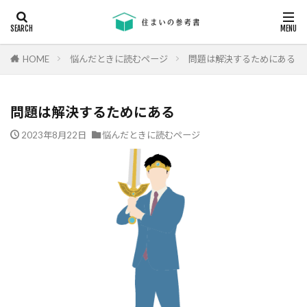
キーワード
断熱
エアコン
省エネ
コンクリート
耐震等級
HOME
悩んだときに読むページ
問題は解決するためにある
カテゴリー
問題は解決するためにある
2023年8月22日
悩んだときに読むページ
タグ
24時間換気
機械換気
日射し
更新
有利
木材
木造住宅
材料
柱状改良杭
柱状改良杭m
格差
業界団体
業者
業者の特徴
業者選び
構造用合板
欠陥
断熱
津波
漏水
温熱環境
深基礎
液状化対策
液状化ハザードマップ
液状化
注文住宅
欠陥工事
法律