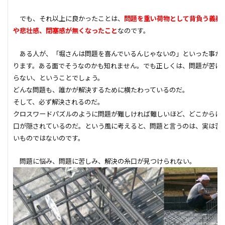
外断熱
夜逃げ
失敗
契約
地耐力
でも、それ以上に良かったことは、
問題を重い荷物として背負う義務
対処方法
局地災害
小窓
小屋裏換気
や悲壮感、閉塞感が無くなったこと
なのです。
小屋裏
小口平タイル
対策
容易さ
ある人が、「堀さんは問題を喜んでいるんじゃないの」といった事が
契約の仕方
室内犬
実験
ります。ある面でそうなのかも知れません。でも正しくは、問題が苦に
宅地建物取引業法
契約自由の原則
契約約款
らない、ということでしょう。
どんな問題も、誰かが解決するために横たわっているのだ。
契約形態
地鎮祭
地盤調査書
住宅情報誌
そして、必ず解決されるのだ。
光・視環境
参考プラン
劣化の低減
冠水
クロスワードパズルのように問題が難しければ難しいほど、どこからに
内部結露
公示地価
免許回数
備蓄
口が隠されているのだ。という風に考えると、問題と言うのは、実は苦
いものではないのです。
台風
倒産
価格設定
価格比較
価格の裏側
価格
住宅業界
取得
問題に悩み、問題に苦しみ、解決の糸口が見つけられない。
名称
地盤調査
在来工法
地盤補強
地盤液状化
地盤保証
地盤
地価
地下室
圧縮強度試験
品確法
土砂崩れ
土地
営業気質
営業マン
品質管理