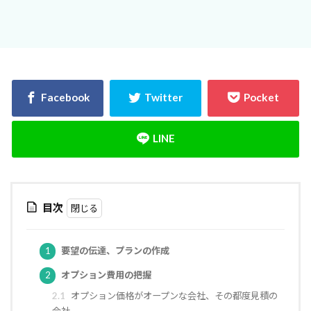
決め方
江戸時代
水害
水セメント比
比較
施主支給
支払条件
火災保険
年間施工棟数
建物
建売業界
建売
建て替え時期
延長かし保険
広告
布基礎
建物価格
工法
工期
工務店
工事途中
工事期間
工事契約書
建物の重さ
建物寿命
支払い方法
強度単位
換気扇
換気
折り込みチラシ
打設強度
手数料
戸建て住宅
強度
目次
建築主
引き戸
建設
建築確認
建築条件付き宅地
建築家
建築士
火災
1
要望の伝達、プランの作成
災害
屋根裏
違法広告
解説
設計
2
オプション費用の把握
設計強度
設計期間
評価
豆知識
2.1
オプション価格がオープンな会社、その都度見積の
賃貸
購入
路線価
軟弱地盤