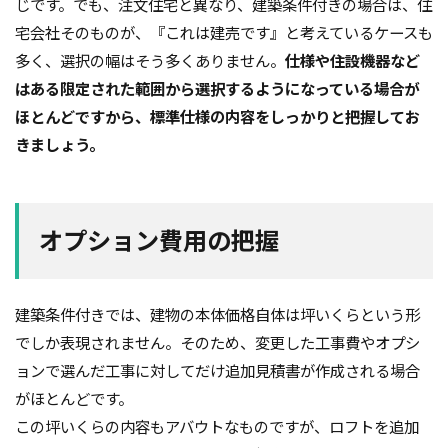
じです。でも、注文住宅と異なり、建築条件付きの場合は、住
ガルバニューム鋼板
オープンハウス
宅会社そのものが、『これは建売です』と考えているケースも
コンストラクション・マネジメント方式
インフラ
多く、選択の幅はそう多くありません。
仕様や住設機器など
はある限定された範囲から選択するようになっている場合が
アンカーボルト
アスファルトルーフィング
ほとんどですから、標準仕様の内容をしっかりと把握してお
RC造
Ｌ型よう壁
CM方式
コンクリート
きましょう。
ご祝儀
ブリックタイル
ねじ山
フリープラン
フラット35S
ヒートショック
バリアフリー
ハザードマップ
ハウスメーカー
オプション費用の把握
トラブル
サイディング
チェックポイント
タイル
シュミットハンマー試験
ジャンカ
シックハウス
サッシ
住宅基礎
建築条件付きでは、建物の本体価格自体は坪いくらという形
でしか表現されません。そのため、変更した工事費やオプシ
住宅性能表示制度
屋根断熱
失敗しない
ョンで選んだ工事に対してだけ追加見積書が作成される場合
地震
地震保険
基準地価
基礎
がほとんどです。
基礎の決め方
基礎強度
壁材
壁紙
この坪いくらの内容もアバウトなものですが、ロフトを追加
外壁材
外壁通気工法
外壁防水シート