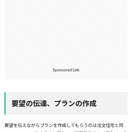
空気環境
石積みよう壁
屋根通気
屋根材
２Ｘ４工法
レイタンス処理
べた基礎
ボーダークロス
ボーダータイル
ポイント
ポスティング広告
マイホーム
モザイクタイル
モデルハウス
モルタル
よう壁
ライフステージ
ライフライン
リフォーム
ルール
ローコスト
プレハブ工法
介護
Sponsored Link
住宅営業マン
住宅会社
住宅
仲介業者
仮設住宅
仕様書
二丁掛けタイル
ログハウス
不動産業者
不動産広告
要望の伝達、プランの作成
不動産取引
不利
不具合
上棟式
フローリング
フレーミング
住宅寿命
かし保険
コミュニケーション
コスト
要望を伝えながらプランを作成してもらうのは注文住宅と同
コールドジョイント
クロス
クラック