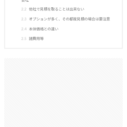
会社
軸組工法
逆べた基礎
通気工法
造成地
2.2
他社で見積を取ることは出来ない
適正工期
規格
防水
音環境
2.3
オプションが多く、その都度見積の場合は要注意
青田売り
雨水
雨戸
防犯
2.4
本体価格との違い
防湿シート
鋼管杭
選び方
2.5
諸費用等
鉄筋コンクリート造
重量鉄骨造
重要事項説明
重力式よう壁
選別
選ぶ
解約
見積書
無垢
現場監督
異常気象
申請
用語
瑕疵担保保険
瑕疵保険
現場見学会
現場
目安
独占禁止法
特異性
特殊性
特殊基礎
特徴
熱交換器
登記
相場
見方
耐久性
表層改良
自沈層
自己破産
耐震性
耐震
耐力壁
維持管理
省エネルギー
結露対策
結露
第三種換気
第一種換気