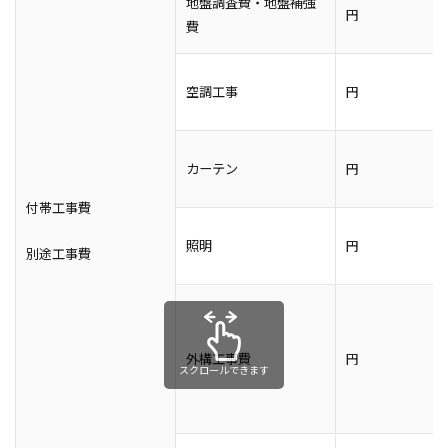
地盤調査費・地盤補強
円
費
空調工事
円
カーテン
円
付帯工事費
照明
円
別途工事費
外構工事費
円
スクロールできます