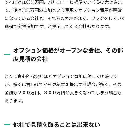
すれば追加○○万円、バルコニーは標準でいくらの大きさま
外断熱
夜逃げ
失敗
契約
地耐力
で、後は○○万円の追加という表現でオプション費用が明確
対処方法
局地災害
小窓
小屋裏換気
になっている会社と、それらの表示が無く、プランをしていく
小屋裏
小口平タイル
対策
容易さ
過程で突然追加です、と提示してくる会社もあります。
契約の仕方
室内犬
実験
宅地建物取引業法
契約自由の原則
契約約款
オプション価格がオープンな会社、その都
契約形態
地鎮祭
地盤調査書
住宅情報誌
度見積の会社
光・視環境
参考プラン
劣化の低減
冠水
内部結露
公示地価
免許回数
備蓄
とくに良心的な会社ほどオプション費用に対して明確です
台風
倒産
価格設定
価格比較
が、多くは言われてから見積書を提出する場合が多く、その
価格の裏側
価格
住宅業界
取得
金額も
２００万円、３００万円
と大きくなってしまう場合も
名称
地盤調査
在来工法
地盤補強
あります。
地盤液状化
地盤保証
地盤
地価
地下室
圧縮強度試験
品確法
土砂崩れ
他社で見積を取ることは出来ない
土地
営業気質
営業マン
品質管理