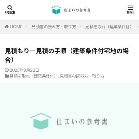
キーワード
断熱
エアコン
省エネ
コンクリート
耐震等級
HOME
見積書の読み方・取り方
見積を取れ（建築条件付）
カテゴリー
見積もり－見積の手順（建築条件付宅地の場
合）
タグ
2023年8月22日
見積を取れ（建築条件付）
,
見積書の読み方・取り方
24時間換気
機械換気
日射し
更新
有利
木材
木造住宅
材料
柱状改良杭
柱状改良杭m
格差
業界団体
業者
業者の特徴
業者選び
構造用合板
欠陥
断熱
津波
漏水
温熱環境
深基礎
液状化対策
液状化ハザードマップ
液状化
注文住宅
欠陥工事
法律