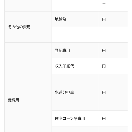
－
地鎮祭
円
その他の費用
－
登記費用
円
収入印紙代
円
水道分担金
円
諸費用
住宅ローン諸費用
円