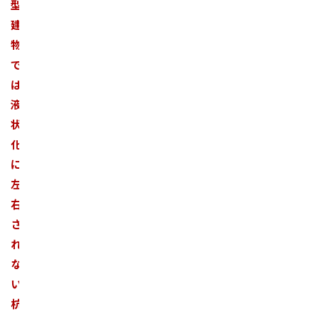
型
建
物
で
は
液
状
化
に
左
右
さ
れ
な
い
杭