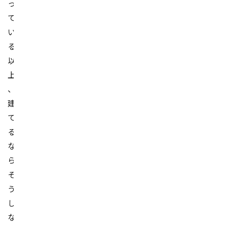
っ
て
い
る
以
上
、
建
て
る
な
ら
そ
う
し
な