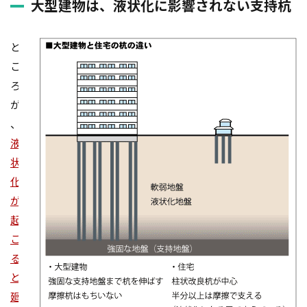
大型建物は、液状化に影響されない支持杭
外断熱
夜逃げ
失敗
契約
地耐力
対処方法
局地災害
小窓
小屋裏換気
と
小屋裏
小口平タイル
対策
容易さ
こ
契約の仕方
室内犬
実験
ろ
が
宅地建物取引業法
契約自由の原則
契約約款
、
契約形態
地鎮祭
地盤調査書
住宅情報誌
液
光・視環境
参考プラン
劣化の低減
冠水
状
内部結露
公示地価
免許回数
備蓄
化
台風
倒産
価格設定
価格比較
が
価格の裏側
価格
住宅業界
取得
起
名称
地盤調査
在来工法
地盤補強
こ
る
地盤液状化
地盤保証
地盤
地価
と
地下室
圧縮強度試験
品確法
土砂崩れ
廻
土地
営業気質
営業マン
品質管理