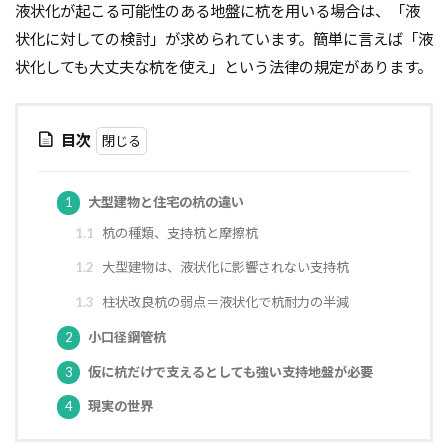
液状化が起こる可能性のある地盤に杭を用いる場合は、「液
軸組工法
逆べた基礎
通気工法
造成地
状化に対しての検討」が求められています。簡単に言えば「液
適正工期
規格
防水
音環境
状化しても大丈夫な杭を使え」という法律の規定があります。
青田売り
雨水
雨戸
防犯
防湿シート
鋼管杭
選び方
目次
鉄筋コンクリート造
重量鉄骨造
重要事項説明
重力式よう壁
選別
選ぶ
解約
1
大型建物と住宅の杭の違い
見積書
無垢
現場監督
異常気象
1.1
杭の種類、支持杭と摩擦杭
申請
用語
瑕疵担保保険
瑕疵保険
1.2
大型建物は、液状化に影響されない支持杭
現場見学会
現場
目安
独占禁止法
1.3
柱状改良杭の弱点＝液状化で杭耐力の半減
特異性
特殊性
特殊基礎
特徴
2
小口径鋼管杭
熱交換器
登記
相場
見方
耐久性
3
仮に杭だけで支えるとしても強い支持地盤が必要
表層改良
自沈層
自己破産
耐震性
4
現実の世界
耐震
耐力壁
維持管理
省エネルギー
結露対策
結露
第三種換気
第一種換気