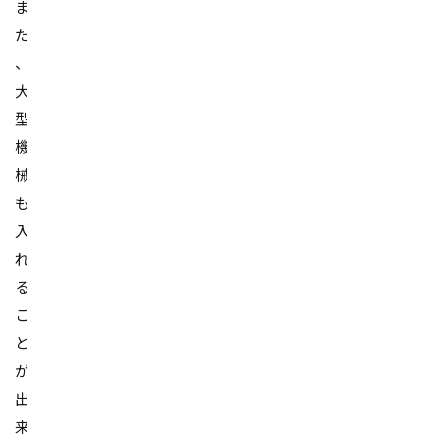
ま
た
、
大
型
機
械
も
入
れ
る
こ
と
が
出
来