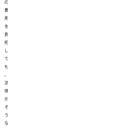
の
費
用
を
負
担
し
て
も
、
法
律
が
そ
う
な