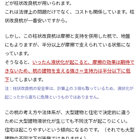
どが柱状改良杭が用いられます。
これは法律上の問題だけでなく、コストも関係しています。柱
状改良杭が一番安いですから。
しかし、この柱状改良杭は摩擦と支持を併用した杭で、地盤
にもよりますが、半分以上が摩擦で支えられている状態にな
っています。
そうなると、
いったん液状化が起こると、摩擦の効果は期待で
きないため、杭の建物を支える強さ＝支持力は半分以下に低
下
してしまいます。
注：柱状改良杭の安全率は、計算上の３倍も取っているため、液状化が
起こったから直ちに危険というものではありません。
この杭の考え方や法体系が、大型建物と住宅で決定的に違う
ために大型建物液状化が生じても不同沈下が起こりにくい。
住宅は起こりやすいという傾向になるのです。（それでも大型
建物の不同沈下が皆無ではありません）