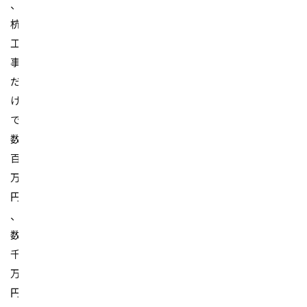
、
杭
工
事
だ
け
で
数
百
万
円
、
数
千
万
円