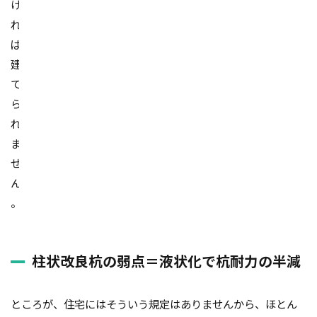
け
れ
ば
建
て
ら
れ
ま
せ
ん
。
柱状改良杭の弱点＝液状化で杭耐力の半減
ところが、住宅にはそういう規定はありませんから、ほとん