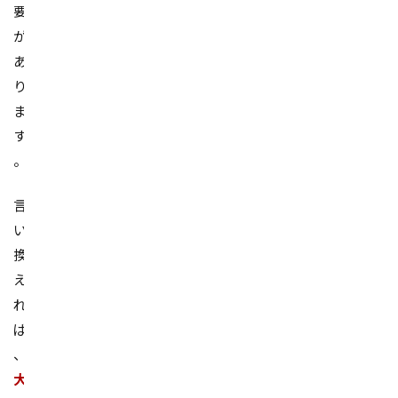
要
が
あ
り
ま
す
。
言
い
換
え
れ
ば
、
大