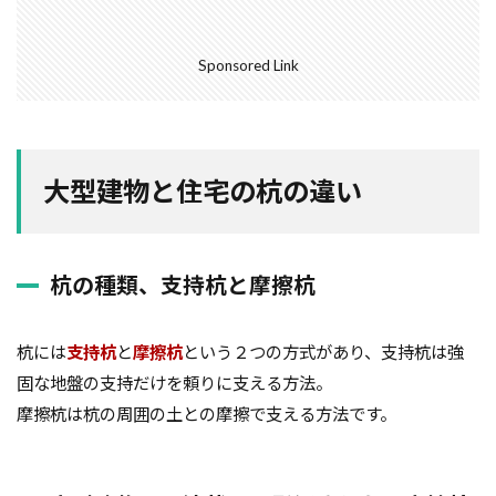
ガルバニューム鋼板
オープンハウス
コンストラクション・マネジメント方式
インフラ
Sponsored Link
アンカーボルト
アスファルトルーフィング
RC造
Ｌ型よう壁
CM方式
コンクリート
ご祝儀
ブリックタイル
ねじ山
大型建物と住宅の杭の違い
フリープラン
フラット35S
ヒートショック
バリアフリー
ハザードマップ
ハウスメーカー
トラブル
サイディング
チェックポイント
杭の種類、支持杭と摩擦杭
タイル
シュミットハンマー試験
ジャンカ
シックハウス
サッシ
住宅基礎
杭には
支持杭
と
摩擦杭
という２つの方式があり、支持杭は強
住宅性能表示制度
屋根断熱
失敗しない
固な地盤の支持だけを頼りに支える方法。
摩擦杭は杭の周囲の土との摩擦で支える方法です。
地震
地震保険
基準地価
基礎
基礎の決め方
基礎強度
壁材
壁紙
外壁材
外壁通気工法
外壁防水シート