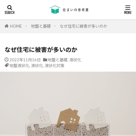
キーワード
断熱
エアコン
省エネ
コンクリート
耐震等級
HOME
地盤と基礎
なぜ住宅に被害が多いのか
カテゴリー
なぜ住宅に被害が多いのか
2022年11月16日
地盤と基礎
,
液状化
地盤液状化
,
液状化
,
液状化対策
タグ
24時間換気
機械換気
日射し
更新
有利
木材
木造住宅
材料
柱状改良杭
柱状改良杭m
格差
業界団体
業者
業者の特徴
業者選び
構造用合板
欠陥
断熱
津波
漏水
温熱環境
深基礎
液状化対策
液状化ハザードマップ
液状化
注文住宅
欠陥工事
法律