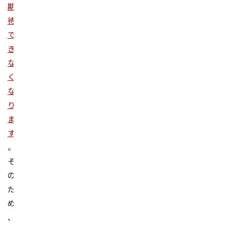
期
待
で
き
な
く
な
り
ま
す
。
そ
の
た
め
、