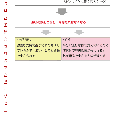
り
品質
高齢化
は
水
検索
で
満
た
さ
れ
ま
す
か
ら
、
杭
と
土