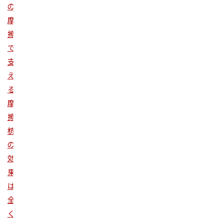
の
摩
擦
で
支
え
る
摩
擦
杭
の
効
果
は
全
く