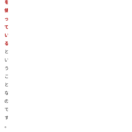
を
使
っ
て
い
る
と
い
う
こ
と
な
の
で
す
。