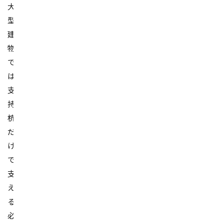
大
型
建
物
で
は
支
持
杭
だ
け
で
支
え
る
必