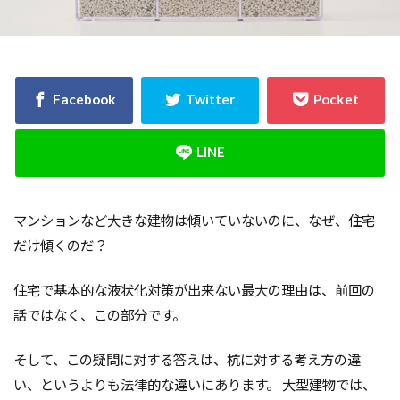
決め方
江戸時代
水害
水セメント比
比較
施主支給
支払条件
火災保険
年間施工棟数
建物
建売業界
建売
建て替え時期
延長かし保険
広告
布基礎
建物価格
工法
工期
工務店
工事途中
工事期間
工事契約書
建物の重さ
建物寿命
支払い方法
マンションなど大きな建物は傾いていないのに、なぜ、住宅
強度単位
換気扇
換気
折り込みチラシ
だけ傾くのだ？
打設強度
手数料
戸建て住宅
強度
建築主
引き戸
建設
建築確認
住宅で基本的な液状化対策が出来ない最大の理由は、前回の
建築条件付き宅地
建築家
建築士
火災
話ではなく、この部分です。
災害
屋根裏
違法広告
解説
設計
そして、この疑問に対する答えは、杭に対する考え方の違
設計強度
設計期間
評価
豆知識
い、というよりも法律的な違いにあります。 大型建物では、
賃貸
購入
路線価
軟弱地盤