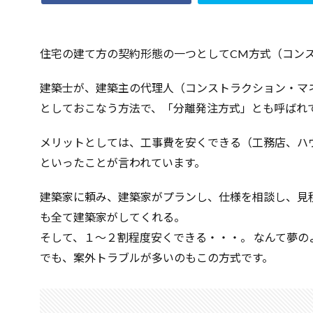
ハザードマップ
シュミットハンマ
住宅の建て方の契約形態の一つとしてCM方式（コン
屋根断熱
失
壁材
壁紙
建築士が、建築主の代理人（コンストラクション・マ
地耐力
対処
としておこなう方法で、「分離発注方式」とも呼ばれ
契約の仕方
メリットとしては、工事費を安くできる（工務店、ハ
地鎮祭
地盤
といったことが言われています。
公示地価
免
住宅業界
取
建築家に頼み、建築家がプランし、仕様を相談し、見
地価
地下室
も全て建築家がしてくれる。
品質
高齢化
そして、１～２割程度安くできる・・・。 なんて夢の
でも、案外トラブルが多いのもこの方式です。