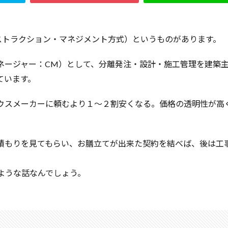
ハウスメーカー
トラブル
サイディング
チェックポイント
ー試験
ジャンカ
シックハウス
サッシ
住宅基礎
住宅性
ストラクション・マネジメント方式）というものがあります。
敗しない
地震
地震保険
基準地価
基礎
基礎の決め方
外壁材
外壁通気工法
外壁防水シート
外断熱
夜逃げ
ネージャー：CM）として、分離発注・設計・施工管理を建築
方法
局地災害
小窓
小屋裏換気
小屋裏
小口平タイル
ています。
室内犬
実験
宅地建物取引業法
契約自由の原則
契約約款
ウスメーカーに頼むより１～２割安くなる。価格の透明性が高
調査書
住宅情報誌
光・視環境
参考プラン
劣化の低減
許回数
備蓄
台風
倒産
価格設定
価格比較
価格の
得
名称
地盤調査
在来工法
地盤補強
地盤液状化
積もりを見てもらい、お膳立てが出来た契約を結べば、後は工
圧縮強度試験
品確法
土砂崩れ
土地
営業気質
営
ような話なんでしょう。
検索