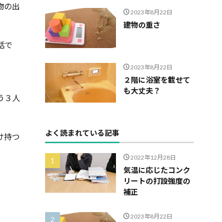
物の出
2023年8月22日
建物の重さ
話で
2023年8月22日
２階に浴室を載せて
も大丈夫？
う３人
よく読まれている記事
け持つ
2022年12月28日
気温に応じたコンク
リートの打設強度の
補正
2023年8月22日