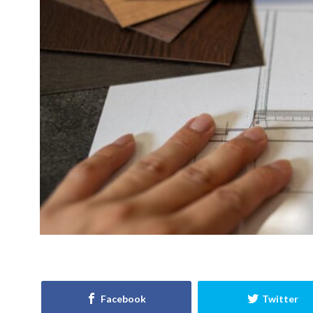
適正工期
規
選び方
鉄筋
見積書
無垢
現場
目安
見方
耐久性
省エネルギー
屋根通気
屋
ポイント
ポ
ライフステージ
住宅営業マン
不動産業者
住宅寿命
か
ガルバニューム鋼
アンカーボルト
ご祝儀
ブリ