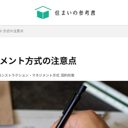
省エネ
コンクリート
耐震等級
ト方式の注意点
機械換気
日射し
更新
有利
木材
木造住宅
材料
メント方式の注意点
格差
業界団体
業者
業者の特徴
業者選び
構造用合板
温熱環境
深基礎
液状化対策
液状化ハザードマップ
液状
律
コンストラクション・マネジメント方式
決め方
江戸時代
水害
,
契約形態
水セメント比
比較
施主
間施工棟数
建物
建売業界
建売
建て替え時期
延長かし
価格
工法
工期
工務店
工事途中
工事期間
工事契
払い方法
強度単位
換気扇
換気
折り込みチラシ
打設強
強度
建築主
引き戸
建設
建築確認
建築条件付き宅地
災害
屋根裏
違法広告
解説
設計
設計強度
購入
路線価
軟弱地盤
軸組工法
逆べた基礎
通気