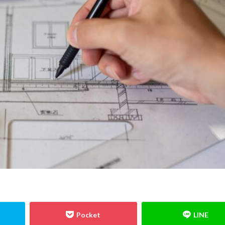
格
防水
音環境
青田売り
雨水
雨戸
防犯
防
コンクリート造
重量鉄骨造
重要事項説明
重力式よう壁
選別
現場監督
異常気象
申請
用語
瑕疵担保保険
瑕疵
独占禁止法
特異性
特殊性
特殊基礎
特徴
熱交換器
表層改良
自沈層
自己破産
耐震性
耐震
耐力壁
結露対策
結露
第三種換気
第一種換気
空気環境
石積
根材
２Ｘ４工法
レイタンス処理
べた基礎
ボーダークロス
スティング広告
マイホーム
モザイクタイル
モデルハウス
モ
ライフライン
リフォーム
ルール
ローコスト
プレハブ工
住宅会社
住宅
仲介業者
仮設住宅
仕様書
二丁掛けタ
不動産広告
不動産取引
不利
不具合
上棟式
フローリン
し保険
コミュニケーション
コスト
コールドジョイント
クロ
板
オープンハウス
コンストラクション・マネジメント方式
インフ
アスファルトルーフィング
RC造
Ｌ型よう壁
CM方式
コ
ックタイル
ねじ山
フリープラン
フラット35S
ヒートショッ