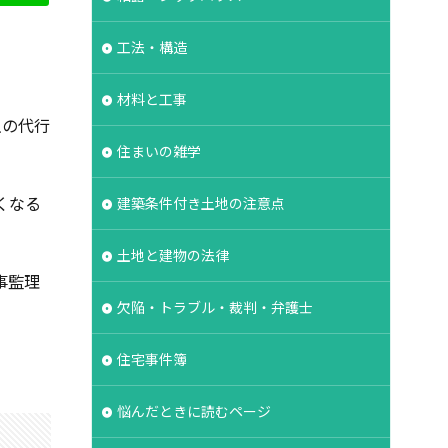
タイル
工法・構造
能表示制度
基礎強度
材料と工事
失敗
契約
主の代行
対策
容易さ
住まいの雑学
契約形態
くなる
建築条件付き土地の注意点
冠水
内部結露
裏側
価格
土地と建物の法律
地盤保証
地盤
事監理
業マン
品質管理
欠陥・トラブル・裁判・弁護士
住宅事件簿
悩んだときに読むページ