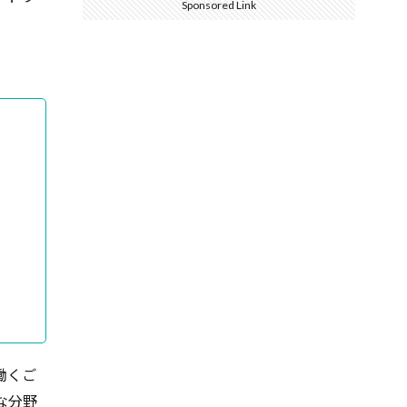
Sponsored Link
働くご
な分野