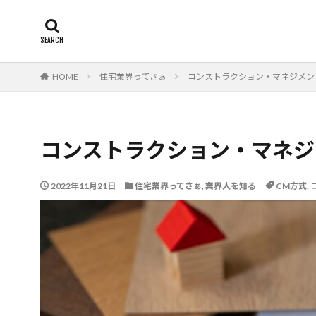
断熱
エアコン
カテゴリー
HOME
住宅業界ってさぁ
コンストラクション・マネジメン
タグ
24時間換気
コンストラクション・マネジ
柱状改良杭m
津波
漏水
2022年11月21日
住宅業界ってさぁ
,
業界人を知る
欠陥工事
CM方式
法
,
火災保険
年
布基礎
建物
建物寿命
支
戸建て住宅
建築士
火災
豆知識
賃貸