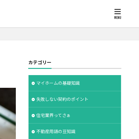
柱状改良杭
カテゴリー
欠陥
断熱
化
注文住宅
支給
支払条件
マイホームの基礎知識
保険
広告
失敗しない契約のポイント
約書
建物の重さ
度
手数料
住宅業界ってさぁ
建築家
設計期間
評価
不動産用語の豆知識
工法
造成地