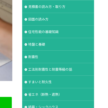
湿シート
鋼管杭
見積書の読み方・取り方
選ぶ
解約
図面の読み方
保険
現場見学会
登記
相場
住宅性能の基礎知識
維持管理
みよう壁
地盤と基礎
ボーダータイル
耐震性
ルタル
よう壁
法
介護
工法別耐震性と耐震等級の話
イル
ログハウス
グ
フレーミング
すまいと耐久性
ス
クラック
ラ
省エネ（断熱・遮熱）
ンクリート
結露・シックハウス
ク
バリアフリー