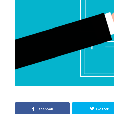
適正工期
規
選び方
鉄筋
見積書
無垢
現場
目安
見方
耐久性
省エネルギー
屋根通気
屋
ポイント
ポ
ライフステージ
住宅営業マン
不動産業者
住宅寿命
か
ガルバニューム鋼
アンカーボルト
ご祝儀
ブリ