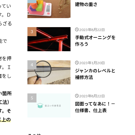
建物の重さ
ってい
す。Ｄ
らざる
2023年8月22日
手動式オーニングを
能で
作ろう
材を押
2023年1月20日
す。Ｉ
ジャンカのレベルと
魔をし
補修方法
い箇所
2023年8月22日
工法）
図面ってなあに！－
仕様書、仕上表
す。そ
以上の