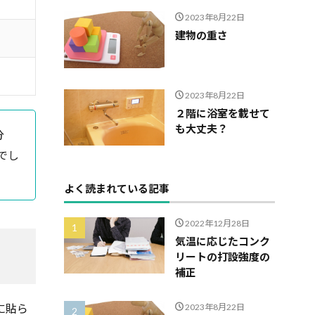
2023年8月22日
建物の重さ
2023年8月22日
２階に浴室を載せて
も大丈夫？
分
でし
よく読まれている記事
2022年12月28日
気温に応じたコンク
リートの打設強度の
補正
に貼ら
2023年8月22日