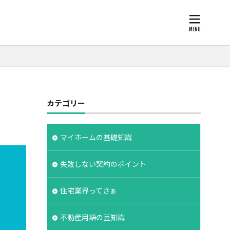
柱状改良杭
カテゴリー
欠陥
断熱
化
注文住宅
支給
支払条件
マイホームの基礎知識
保険
広告
失敗しない契約のポイント
約書
建物の重さ
度
手数料
住宅業界ってさぁ
建築家
設計期間
評価
不動産用語の豆知識
工法
造成地