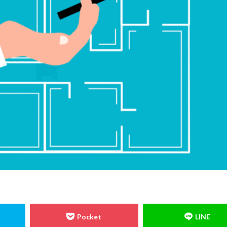
格
防水
音環境
青田売り
雨水
雨戸
防犯
防
コンクリート造
重量鉄骨造
重要事項説明
重力式よう壁
選別
現場監督
異常気象
申請
用語
瑕疵担保保険
瑕疵
独占禁止法
特異性
特殊性
特殊基礎
特徴
熱交換器
表層改良
自沈層
自己破産
耐震性
耐震
耐力壁
結露対策
結露
第三種換気
第一種換気
空気環境
石積
根材
２Ｘ４工法
レイタンス処理
べた基礎
ボーダークロス
スティング広告
マイホーム
モザイクタイル
モデルハウス
モ
ライフライン
リフォーム
ルール
ローコスト
プレハブ工
住宅会社
住宅
仲介業者
仮設住宅
仕様書
二丁掛けタ
不動産広告
不動産取引
不利
不具合
上棟式
フローリン
し保険
コミュニケーション
コスト
コールドジョイント
クロ
板
オープンハウス
コンストラクション・マネジメント方式
インフ
アスファルトルーフィング
RC造
Ｌ型よう壁
CM方式
コ
ックタイル
ねじ山
フリープラン
フラット35S
ヒートショッ