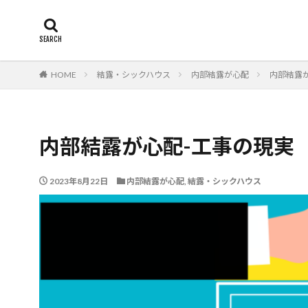
断熱
エアコン
カテゴリー
HOME
結露・シックハウス
内部結露が心配
内部結露
タグ
24時間換気
内部結露が心配-工事の現実
柱状改良杭m
津波
漏水
2023年8月22日
内部結露が心配
,
結露・シックハウス
欠陥工事
法
火災保険
年
布基礎
建物
建物寿命
支
戸建て住宅
建築士
火災
豆知識
賃貸