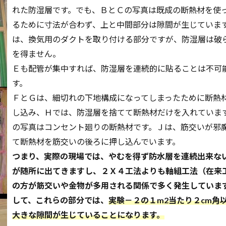
れた防湿層です。でも、ＢとＣの写真は既成の断熱材を使
るために寸法が合わず、上と中間部分は隙間が生じていま
は、換気用のダクトを取り付ける部分ですが、防湿層は破
を得ません。
Ｅも配管が集中すれば、防湿層を連続的に貼ることは不可
す。
ＦとＧは、細切れの下地構成になってしまったために断熱
し込み、Ｈでは、防湿層を捨てて断熱材だけを入れていま
の写真はコンセント廻りの断熱材です。Ｊは、筋交いが邪
て断熱材を筋交いの後ろに押し込んでいます。
つまり、実際の現場では、やむを得ず防水層を連続出来な
が随所に出てきますし、２Ｘ４工法よりも軸組工法（在来
の方が筋交いや金物が多用される関係で多く発生していま
して、これらの部分では、
実験－２の１m2当たり２cm角
大きな隙間が生じていることになります。