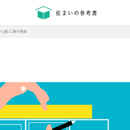
省エネ
コンクリート
耐震等級
が心配-工事の現実
機械換気
日射し
更新
有利
木材
木造住宅
材料
格差
業界団体
業者
業者の特徴
業者選び
構造用合板
温熱環境
深基礎
液状化対策
液状化ハザードマップ
液状
律
決め方
江戸時代
水害
水セメント比
比較
施主
間施工棟数
建物
建売業界
建売
建て替え時期
延長かし
価格
工法
工期
工務店
工事途中
工事期間
工事契
払い方法
強度単位
換気扇
換気
折り込みチラシ
打設強
強度
建築主
引き戸
建設
建築確認
建築条件付き宅地
災害
屋根裏
違法広告
解説
設計
設計強度
購入
路線価
軟弱地盤
軸組工法
逆べた基礎
通気