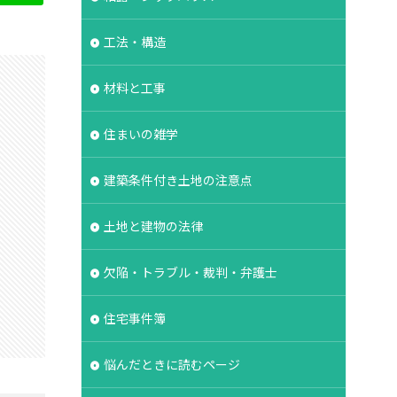
タイル
工法・構造
能表示制度
基礎強度
材料と工事
失敗
契約
対策
容易さ
住まいの雑学
契約形態
建築条件付き土地の注意点
冠水
内部結露
裏側
価格
土地と建物の法律
地盤保証
地盤
業マン
品質管理
欠陥・トラブル・裁判・弁護士
住宅事件簿
悩んだときに読むページ