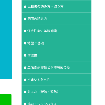
湿シート
鋼管杭
見積書の読み方・取り方
選ぶ
解約
図面の読み方
保険
現場見学会
登記
相場
住宅性能の基礎知識
維持管理
みよう壁
地盤と基礎
ボーダータイル
耐震性
ルタル
よう壁
法
介護
工法別耐震性と耐震等級の話
イル
ログハウス
グ
フレーミング
すまいと耐久性
ス
クラック
ラ
省エネ（断熱・遮熱）
ンクリート
結露・シックハウス
ク
バリアフリー