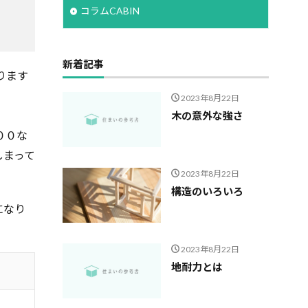
コラムCABIN
新着記事
ります
2023年8月22日
木の意外な強さ
００な
しまって
2023年8月22日
構造のいろいろ
になり
2023年8月22日
地耐力とは