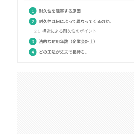
1
耐久性を阻害する原因
2
耐久性は何によって異なってくるのか。
2.1
構造による耐久性のポイント
3
法的な耐用年数（企業会計上）
4
どの工法が丈夫で長持ち。