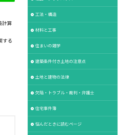
タイル
工法・構造
能表示制度
純計算
基礎強度
材料と工事
失敗
契約
喫する
対策
容易さ
住まいの雑学
契約形態
建築条件付き土地の注意点
冠水
内部結露
裏側
価格
土地と建物の法律
地盤保証
地盤
業マン
品質管理
欠陥・トラブル・裁判・弁護士
住宅事件簿
悩んだときに読むページ