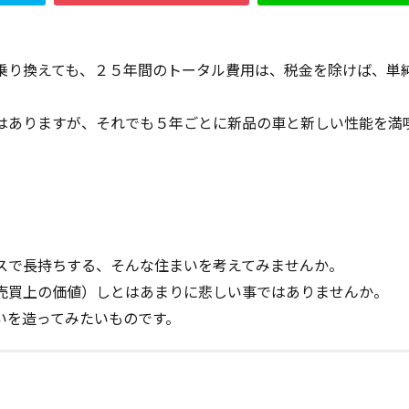
ハウスメーカー
トラブル
サイディング
チェックポイント
ー試験
ジャンカ
シックハウス
サッシ
住宅基礎
住宅性
乗り換えても、２５年間のトータル費用は、税金を除けば、単
敗しない
地震
地震保険
基準地価
基礎
基礎の決め方
外壁材
外壁通気工法
外壁防水シート
外断熱
夜逃げ
はありますが、それでも５年ごとに新品の車と新しい性能を満
方法
局地災害
小窓
小屋裏換気
小屋裏
小口平タイル
室内犬
実験
宅地建物取引業法
契約自由の原則
契約約款
調査書
住宅情報誌
光・視環境
参考プラン
劣化の低減
許回数
備蓄
台風
倒産
価格設定
価格比較
価格の
。
得
名称
地盤調査
在来工法
地盤補強
地盤液状化
スで長持ちする、そんな住まいを考えてみませんか。
圧縮強度試験
品確法
土砂崩れ
土地
営業気質
営
売買上の価値）しとはあまりに悲しい事ではありませんか。
いを造ってみたいものです。
検索