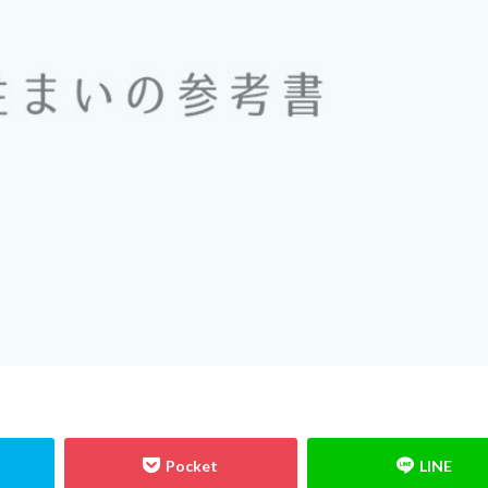
格
防水
音環境
青田売り
雨水
雨戸
防犯
防
コンクリート造
重量鉄骨造
重要事項説明
重力式よう壁
選別
現場監督
異常気象
申請
用語
瑕疵担保保険
瑕疵
独占禁止法
特異性
特殊性
特殊基礎
特徴
熱交換器
表層改良
自沈層
自己破産
耐震性
耐震
耐力壁
結露対策
結露
第三種換気
第一種換気
空気環境
石積
根材
２Ｘ４工法
レイタンス処理
べた基礎
ボーダークロス
スティング広告
マイホーム
モザイクタイル
モデルハウス
モ
ライフライン
リフォーム
ルール
ローコスト
プレハブ工
住宅会社
住宅
仲介業者
仮設住宅
仕様書
二丁掛けタ
不動産広告
不動産取引
不利
不具合
上棟式
フローリン
し保険
コミュニケーション
コスト
コールドジョイント
クロ
板
オープンハウス
コンストラクション・マネジメント方式
インフ
アスファルトルーフィング
RC造
Ｌ型よう壁
CM方式
コ
ックタイル
ねじ山
フリープラン
フラット35S
ヒートショッ