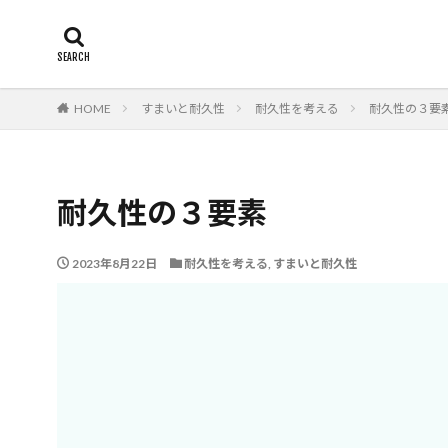
断熱
エアコン
カテゴリー
HOME
すまいと耐久性
耐久性を考える
耐久性の３要
タグ
24時間換気
耐久性の３要素
柱状改良杭m
津波
漏水
2023年8月22日
耐久性を考える
,
すまいと耐久性
欠陥工事
法
火災保険
年
布基礎
建物
建物寿命
支
戸建て住宅
建築士
火災
豆知識
賃貸