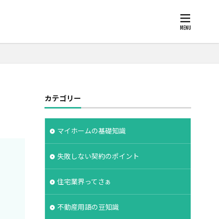
柱状改良杭
カテゴリー
欠陥
断熱
化
注文住宅
支給
支払条件
マイホームの基礎知識
保険
広告
失敗しない契約のポイント
約書
建物の重さ
度
手数料
住宅業界ってさぁ
建築家
設計期間
評価
不動産用語の豆知識
工法
造成地