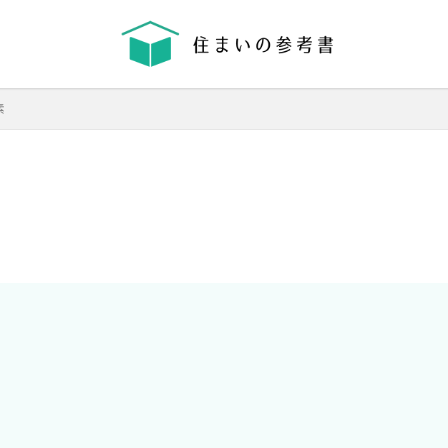
省エネ
コンクリート
耐震等級
素
機械換気
日射し
更新
有利
木材
木造住宅
材料
格差
業界団体
業者
業者の特徴
業者選び
構造用合板
温熱環境
深基礎
液状化対策
液状化ハザードマップ
液状
律
決め方
江戸時代
水害
水セメント比
比較
施主
間施工棟数
建物
建売業界
建売
建て替え時期
延長かし
価格
工法
工期
工務店
工事途中
工事期間
工事契
払い方法
強度単位
換気扇
換気
折り込みチラシ
打設強
強度
建築主
引き戸
建設
建築確認
建築条件付き宅地
災害
屋根裏
違法広告
解説
設計
設計強度
購入
路線価
軟弱地盤
軸組工法
逆べた基礎
通気