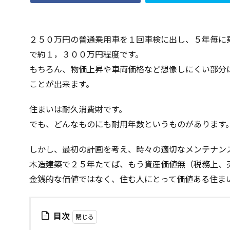
ハザードマップ
シュミットハンマ
２５０万円の普通乗用車を１回車検に出し、５年毎に
屋根断熱
失
で約１，３００万円程度です。
壁材
壁紙
もちろん、物価上昇や車両価格など想像しにくい部分
地耐力
対処
ことが出来ます。
契約の仕方
地鎮祭
地盤
住まいは耐久消費財です。
公示地価
免
でも、どんなものにも耐用年数というものがあります
住宅業界
取
しかし、最初の計画を考え、時々の適切なメンテナン
地価
地下室
木造建築で２５年たてば、もう資産価値無（税務上、
品質
高齢化
金銭的な価値ではなく、住む人にとって価値ある住ま
目次