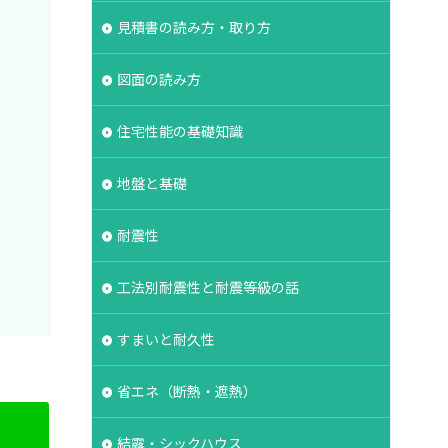
湿シート
鋼管杭
見積書の読み方・取り方
選ぶ
解約
図面の読み方
保険
現場見学会
登記
相場
住宅性能の基礎知識
維持管理
みよう壁
地盤と基礎
ボーダータイル
耐震性
ルタル
よう壁
法
介護
工法別耐震性と耐震等級の話
イル
ログハウス
グ
フレーミング
すまいと耐久性
ス
クラック
ラ
省エネ（断熱・遮熱）
ンクリート
結露・シックハウス
ク
バリアフリー