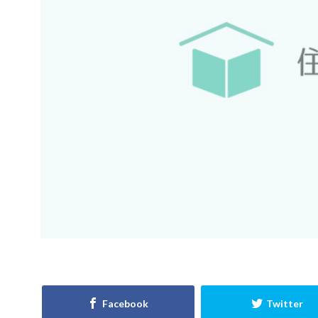
適正工期
規
選び方
鉄筋
見積書
無垢
現場
目安
見方
耐久性
省エネルギー
屋根通気
屋
ポイント
ポ
ライフステージ
住宅営業マン
不動産業者
住宅寿命
か
ガルバニューム鋼
アンカーボルト
ご祝儀
ブリ