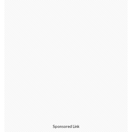
軸組工法
逆べた基礎
通気工法
造成地
適正工期
規格
防水
音環境
青田売り
雨水
雨戸
防犯
防湿シート
鋼管杭
選び方
鉄筋コンクリート造
重量鉄骨造
重要事項説明
重力式よう壁
選別
選ぶ
解約
見積書
無垢
現場監督
異常気象
申請
用語
瑕疵担保保険
瑕疵保険
現場見学会
現場
目安
独占禁止法
特異性
特殊性
特殊基礎
特徴
熱交換器
登記
相場
見方
耐久性
表層改良
自沈層
自己破産
耐震性
耐震
耐力壁
維持管理
省エネルギー
Sponsored Link
結露対策
結露
第三種換気
第一種換気