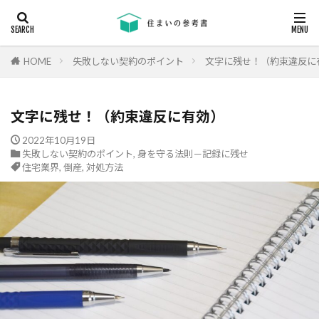
キーワード
断熱
エアコン
省エネ
コンクリート
耐震等級
HOME
失敗しない契約のポイント
文字に残せ！（約束違反に
カテゴリー
文字に残せ！（約束違反に有効）
2022年10月19日
失敗しない契約のポイント
,
身を守る法則－記録に残せ
タグ
住宅業界
,
倒産
,
対処方法
24時間換気
機械換気
日射し
更新
有利
木材
木造住宅
材料
柱状改良杭
柱状改良杭m
格差
業界団体
業者
業者の特徴
業者選び
構造用合板
欠陥
断熱
津波
漏水
温熱環境
深基礎
液状化対策
液状化ハザードマップ
液状化
注文住宅
欠陥工事
法律