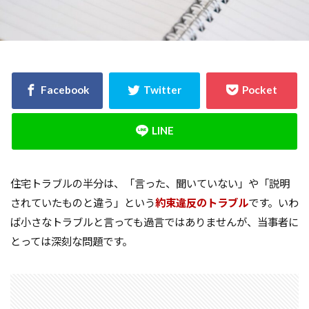
決め方
江戸時代
水害
水セメント比
比較
施主支給
支払条件
火災保険
年間施工棟数
建物
建売業界
建売
建て替え時期
延長かし保険
広告
布基礎
建物価格
工法
工期
工務店
工事途中
工事期間
工事契約書
建物の重さ
建物寿命
支払い方法
強度単位
換気扇
換気
折り込みチラシ
住宅トラブルの半分は、「言った、聞いていない」や「説明
打設強度
手数料
戸建て住宅
強度
されていたものと違う」という
約束違反のトラブル
です。いわ
建築主
引き戸
建設
建築確認
ば小さなトラブルと言っても過言ではありませんが、当事者に
建築条件付き宅地
建築家
建築士
火災
とっては深刻な問題です。
災害
屋根裏
違法広告
解説
設計
設計強度
設計期間
評価
豆知識
賃貸
購入
路線価
軟弱地盤