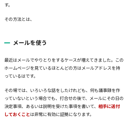
す。
ガルバニューム鋼板
オープンハウス
コンストラクション・マネジメント方式
インフラ
その方法とは、
アンカーボルト
アスファルトルーフィング
RC造
Ｌ型よう壁
CM方式
コンクリート
メールを使う
ご祝儀
ブリックタイル
ねじ山
フリープラン
フラット35S
ヒートショック
最近はメールでやりとりをするケースが増えてきました。この
バリアフリー
ハザードマップ
ハウスメーカー
ホームページを見ているほとんどの方はメールアドレスを持
トラブル
サイディング
チェックポイント
っているはです。
タイル
シュミットハンマー試験
ジャンカ
シックハウス
サッシ
住宅基礎
その場では、いろいろな話をしたけれども、何も議事録を作
っていないという場合でも、打合せの後で、メールにその日の
住宅性能表示制度
屋根断熱
失敗しない
決定事項、あるいは説明を受けた事項を書いて、
相手に送付
地震
地震保険
基準地価
基礎
しておくこと
は非常に有効に証拠になります。
基礎の決め方
基礎強度
壁材
壁紙
外壁材
外壁通気工法
外壁防水シート