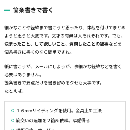
外断熱
夜逃げ
失敗
契約
地耐力
箇条書きで書く
対処方法
局地災害
小窓
小屋裏換気
小屋裏
小口平タイル
対策
容易さ
細かなことや経緯まで書こうと思ったり、体裁を付けてまとめ
契約の仕方
室内犬
実験
ようと思うと大変です。文才の有無は人それぞれです。でも、
決まったこと
、
して欲しいこと
、
質問したことの返事
などを
宅地建物取引業法
契約自由の原則
契約約款
個条書きに書くのなら簡単ですね。
契約形態
地鎮祭
地盤調査書
住宅情報誌
光・視環境
参考プラン
劣化の低減
冠水
紙に書こうが、メールにしようが、事細かな経緯などを書く
内部結露
公示地価
免許回数
備蓄
必要はありません。
台風
倒産
価格設定
価格比較
箇条書きで要点だけを書き留めるクセも大事です。
たとえば、
価格の裏側
価格
住宅業界
取得
名称
地盤調査
在来工法
地盤補強
地盤液状化
地盤保証
地盤
地価
１６mmサイディングを使用。金具止め工法
地下室
圧縮強度試験
品確法
土砂崩れ
筋交いの追加を２箇所依頼。承諾得る
土地
営業気質
営業マン
品質管理