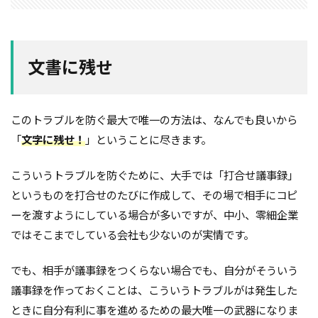
空気環境
石積みよう壁
屋根通気
屋根材
２Ｘ４工法
レイタンス処理
べた基礎
文書に残せ
ボーダークロス
ボーダータイル
ポイント
ポスティング広告
マイホーム
モザイクタイル
モデルハウス
モルタル
よう壁
このトラブルを防ぐ最大で唯一の方法は、なんでも良いから
ライフステージ
ライフライン
リフォーム
「
文字に残せ！
」ということに尽きます。
ルール
ローコスト
プレハブ工法
介護
こういうトラブルを防ぐために、大手では「打合せ議事録」
住宅営業マン
住宅会社
住宅
仲介業者
というものを打合せのたびに作成して、その場で相手にコピ
仮設住宅
仕様書
二丁掛けタイル
ーを渡すようにしている場合が多いですが、中小、零細企業
ログハウス
不動産業者
不動産広告
ではそこまでしている会社も少ないのが実情です。
不動産取引
不利
不具合
上棟式
フローリング
フレーミング
住宅寿命
でも、相手が議事録をつくらない場合でも、自分がそういう
議事録を作っておくことは、こういうトラブルがは発生した
かし保険
コミュニケーション
コスト
ときに自分有利に事を進めるための最大唯一の武器になりま
コールドジョイント
クロス
クラック